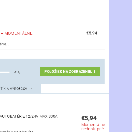
€5,94
A
–
MOMENTÁLNE
rie...
POLOŽIEK NA ZOBRAZENIE:
1
€
6
STÍK A VÝROBCOV
AUTOBATÉRIE 12/24V MAX 300A
€5,94
Momentálne
nedostupné