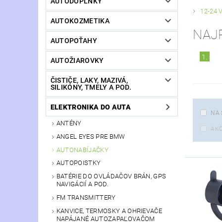
AUTODOPLNKY
12-24 
AUTOKOZMETIKA
NAJ
AUTOPOŤAHY
1.
AUTOŽIAROVKY
ČISTIČE, LAKY, MAZIVÁ,
SILIKÓNY, TMELY A POD.
ELEKTRONIKA DO AUTA
NA 
ANTÉNY
AKC
ANGEL EYES PRE BMW
AUTONABÍJAČKY
AUTOPOISTKY
BATÉRIE DO OVLÁDAČOV BRÁN, GPS
NAVIGÁCIÍ A POD.
FM TRANSMITTERY
KANVICE, TERMOSKY A OHRIEVAČE
NAPÁJANÉ AUTOZAPAĽOVAČOM