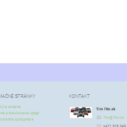
MAČNÉ STRÁNKY
KONTAKT
OÚ a ostatné
Tím 7tin.sk
tné a doručovacie údaje
7tin
@
7tin.sk
bchodná spolupráca
+421 918 349