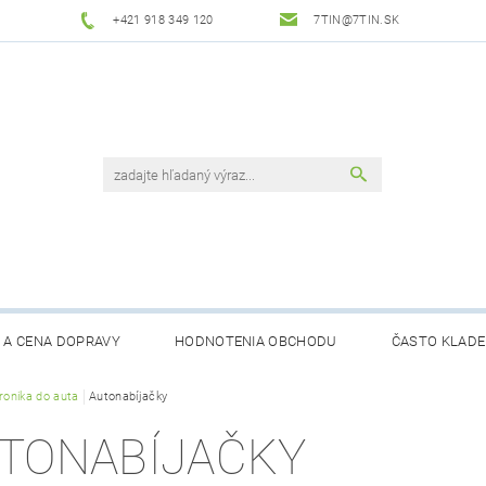
+421 918 349 120
7TIN@7TIN.SK
 A CENA DOPRAVY
HODNOTENIA OBCHODU
ČASTO KLADE
tronika do auta
Autonabíjačky
TONABÍJAČKY