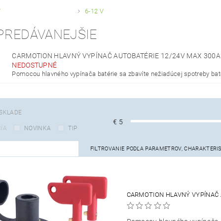
V
6-12 V
PREDÁVANEJŠIE
CARMOTION HLAVNÝ VYPÍNAČ AUTOBATÉRIE 12/24V MAX 300
NEDOSTUPNÉ
Pomocou hlavného vypínača batérie sa zbavíte nežiadúcej spotreby baté
SKLADE
€
5
IA
NOVINKA
TIP
FILTROVANIE PODĽA PARAMETROV, CHARAKTERI
CARMOTION HLAVNÝ VYPÍNAČ 