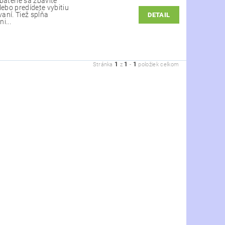
atérie sa zbavíte
lebo predídete vybitiu
vaní. Tiež spĺňa
DETAIL
i...
1
1
1
Stránka
z
-
položiek celkom