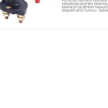
Pomocou hlavného vypínača b
nežiadúcej spotreby batérie a
batérie pri jej dlhšom nepouží
bezpečnostnú funkciu - zabrán