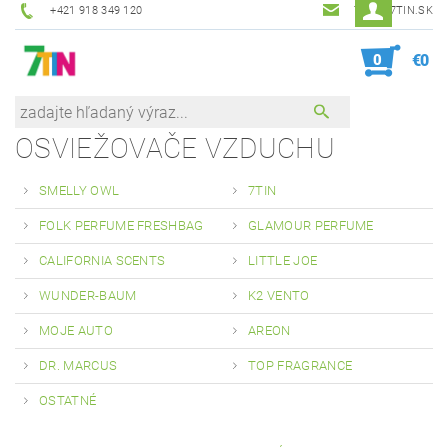
+421 918 349 120
7TIN@7TIN.SK
0
€0
OSVIEŽOVAČE VZDUCHU
SMELLY OWL
7TIN
FOLK PERFUME FRESHBAG
GLAMOUR PERFUME
CALIFORNIA SCENTS
LITTLE JOE
WUNDER-BAUM
K2 VENTO
MOJE AUTO
AREON
DR. MARCUS
TOP FRAGRANCE
OSTATNÉ