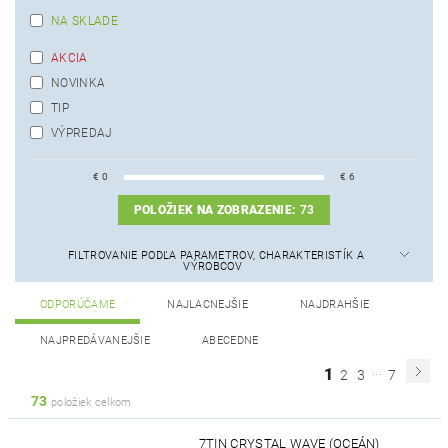
NA SKLADE
AKCIA
NOVINKA
TIP
VÝPREDAJ
€
0
€
6
POLOŽIEK NA ZOBRAZENIE:
73
FILTROVANIE PODĽA PARAMETROV, CHARAKTERISTÍK A
VÝROBCOV
ODPORÚČAME
NAJLACNEJŠIE
NAJDRAHŠIE
NAJPREDÁVANEJŠIE
ABECEDNE
...
1
2
3
7
73
položiek celkom
7TIN CRYSTAL WAVE (OCEÁN)