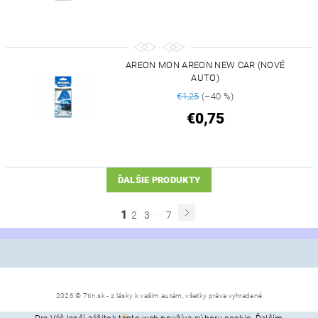
AREON MON AREON NEW CAR (NOVÉ
AUTO)
€1,25
(–40 %)
€0,75
ĎALŠIE PRODUKTY
...
1
2
3
7
2026 © 7tin.sk - z lásky k vašim autám, všetky práva vyhradené