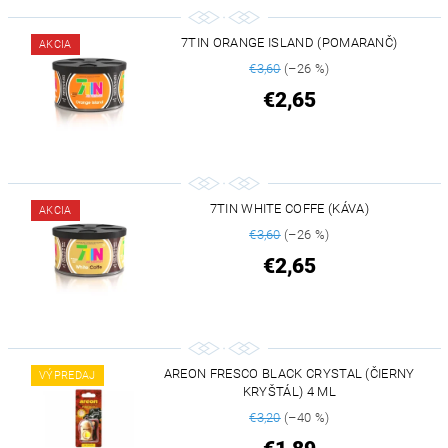
7TIN ORANGE ISLAND (POMARANČ)
AKCIA
€3,60
(–26 %)
€2,65
7TIN WHITE COFFE (KÁVA)
AKCIA
€3,60
(–26 %)
€2,65
AREON FRESCO BLACK CRYSTAL (ČIERNY
VÝPREDAJ
KRYŠTÁL) 4 ML
€3,20
(–40 %)