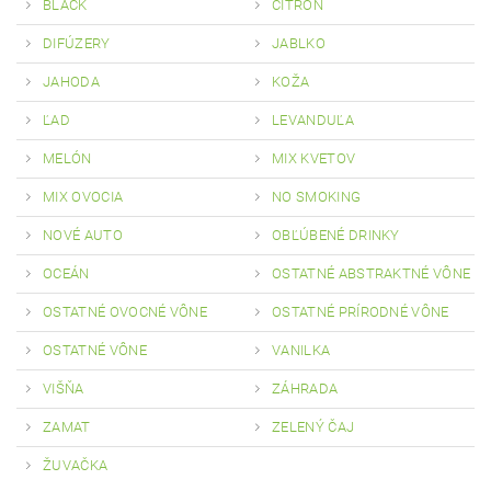
BLACK
CITRÓN
DIFÚZERY
JABLKO
JAHODA
KOŽA
ĽAD
LEVANDUĽA
MELÓN
MIX KVETOV
MIX OVOCIA
NO SMOKING
NOVÉ AUTO
OBĽÚBENÉ DRINKY
OCEÁN
OSTATNÉ ABSTRAKTNÉ VÔNE
OSTATNÉ OVOCNÉ VÔNE
OSTATNÉ PRÍRODNÉ VÔNE
OSTATNÉ VÔNE
VANILKA
VIŠŇA
ZÁHRADA
ZAMAT
ZELENÝ ČAJ
ŽUVAČKA