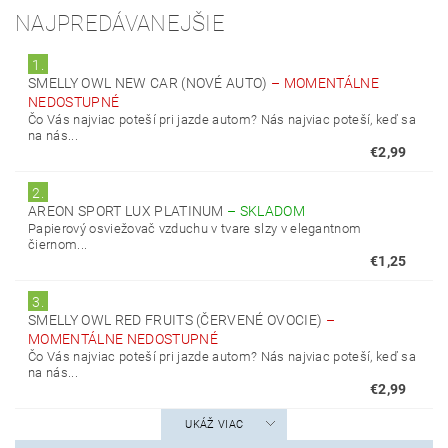
NAJPREDÁVANEJŠIE
1.
SMELLY OWL NEW CAR (NOVÉ AUTO)
–
MOMENTÁLNE
NEDOSTUPNÉ
Čo Vás najviac poteší pri jazde autom? Nás najviac poteší, keď sa
na nás...
€2,99
2.
AREON SPORT LUX PLATINUM
–
SKLADOM
Papierový osviežovač vzduchu v tvare slzy v elegantnom
čiernom...
€1,25
3.
SMELLY OWL RED FRUITS (ČERVENÉ OVOCIE)
–
MOMENTÁLNE NEDOSTUPNÉ
Čo Vás najviac poteší pri jazde autom? Nás najviac poteší, keď sa
na nás...
€2,99
UKÁŽ VIAC