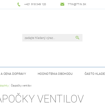
+421 918 349 120
7TIN@7TIN.SK
 A CENA DOPRAVY
HODNOTENIA OBCHODU
ČASTO KLADE
doplnky
Čiapočky ventilov
APOČKY VENTILOV