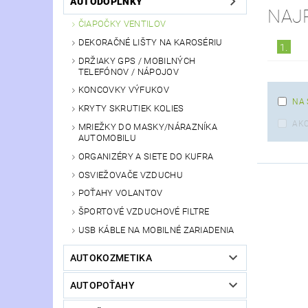
AUTODOPLNKY
NAJ
ČIAPOČKY VENTILOV
DEKORAČNÉ LIŠTY NA KAROSÉRIU
1.
DRŽIAKY GPS / MOBILNÝCH
TELEFÓNOV / NÁPOJOV
KONCOVKY VÝFUKOV
NA 
KRYTY SKRUTIEK KOLIES
AKC
MRIEŽKY DO MASKY/NÁRAZNÍKA
AUTOMOBILU
ORGANIZÉRY A SIETE DO KUFRA
OSVIEŽOVAČE VZDUCHU
POŤAHY VOLANTOV
ŠPORTOVÉ VZDUCHOVÉ FILTRE
USB KÁBLE NA MOBILNÉ ZARIADENIA
AUTOKOZMETIKA
AUTOPOŤAHY