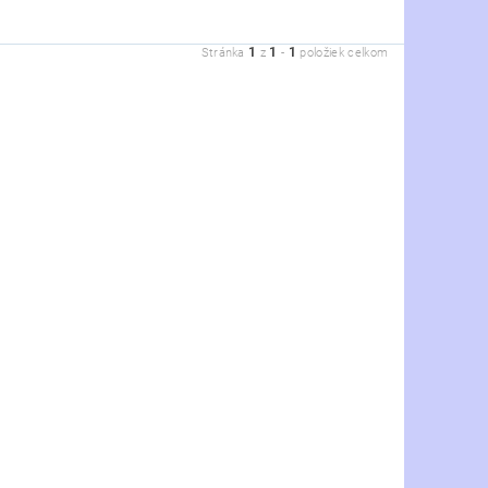
1
1
1
Stránka
z
-
položiek celkom