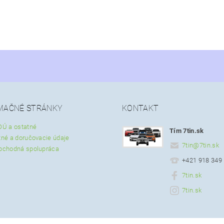
MAČNÉ STRÁNKY
KONTAKT
OÚ a ostatné
Tím 7tin.sk
tné a doručovacie údaje
7tin
@
7tin.sk
bchodná spolupráca
+421 918 349
7tin.sk
7tin.sk