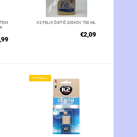
STEM
K2 FELIX ČISTIČ DISKOV 700 ML
EK
€2,09
,99
VÝPREDAJ