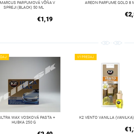
 MARCUS PARFUMOVÁ VÔŇA V
AREON PARFUME GOLD 8 
SPREJI (BLACK) 50 ML
€2,
€1,19
EDAJ
VÝPREDAJ
ULTRA WAX VOSKOVÁ PASTA +
K2 VENTO VANILLA (VANILKA)
HUBKA 250 G
€1,
€2,40