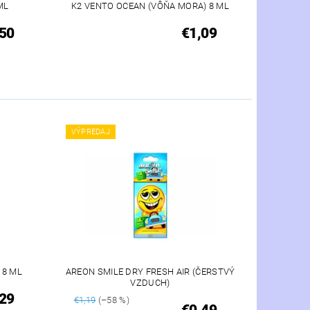
ML
K2 VENTO OCEAN (VÔŇA MORA) 8 ML
50
€1,09
VÝPREDAJ
 8 ML
AREON SMILE DRY FRESH AIR (ČERSTVÝ
VZDUCH)
29
€1,19
(–58 %)
€0,49