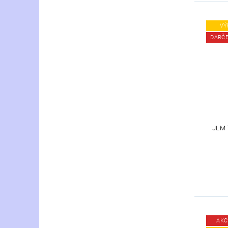
VÝ
DARČ
JLM 
AKC