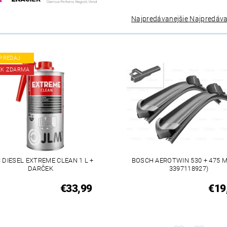
Najpredávanejšie
Najpredáva
PREDAJ
EK ZDARMA
 DIESEL EXTREME CLEAN 1 L +
BOSCH AEROTWIN 530 + 475 
DARČEK
3397118927)
€33,99
€19