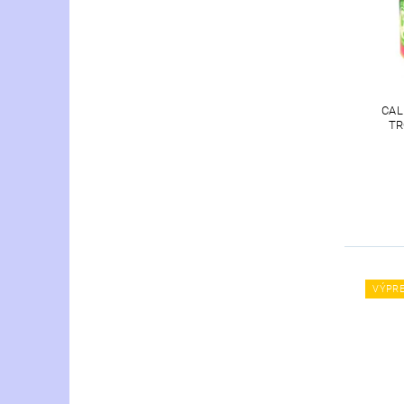
CAL
TR
VÝPR