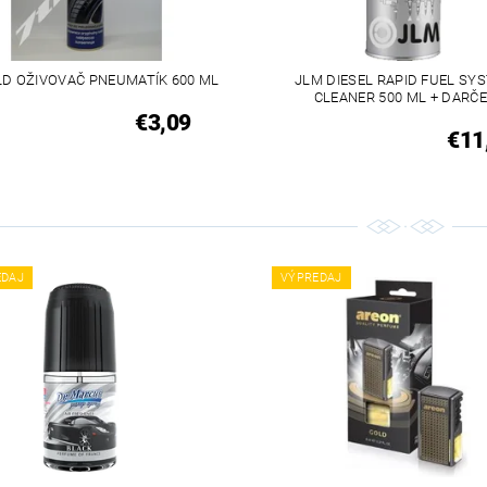
LD OŽIVOVAČ PNEUMATÍK 600 ML
JLM DIESEL RAPID FUEL SY
CLEANER 500 ML + DARČ
€3,09
€11
EDAJ
VÝPREDAJ