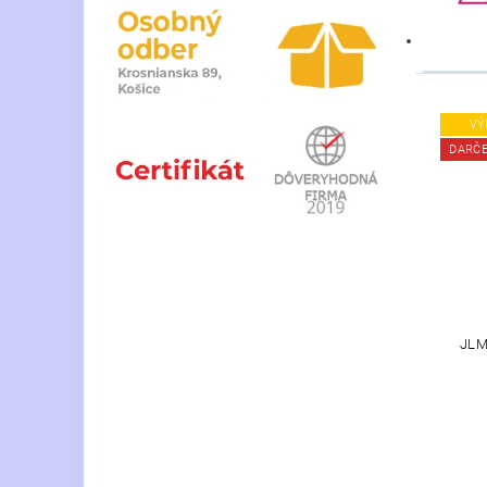
VÝ
DARČ
JLM