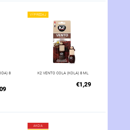
VÝPREDAJ
DA) 8
K2 VENTO COLA (KOLA) 8 ML
€1,29
09
AKCIA