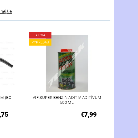
nejšie
AKCIA
VÝPREDAJ
MM (BO
VIF SUPER BENZIN ADITIV ADITÍVUM
500 ML
,75
€7,99