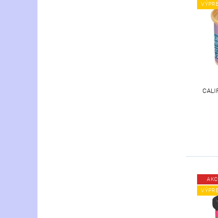
VÝPR
CALI
AKC
VÝPR