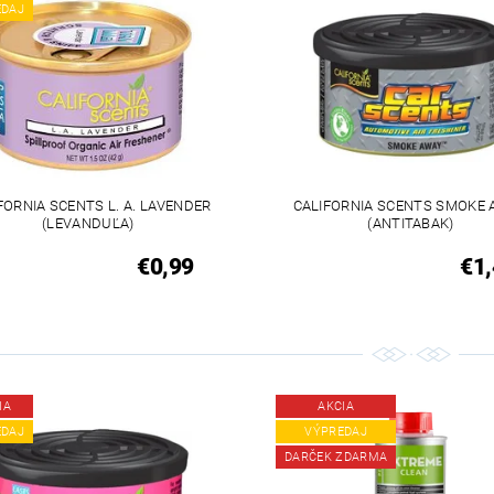
EDAJ
FORNIA SCENTS L. A. LAVENDER
CALIFORNIA SCENTS SMOKE
(LEVANDUĽA)
(ANTITABAK)
€0,99
€1,
IA
AKCIA
EDAJ
VÝPREDAJ
DARČEK ZDARMA