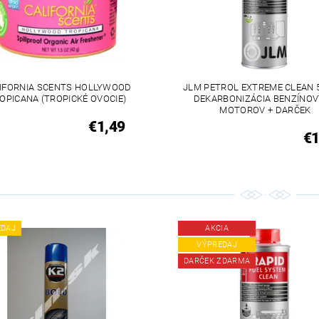
IFORNIA SCENTS HOLLYWOOD
JLM PETROL EXTREME CLEAN 
OPICANA (TROPICKÉ OVOCIE)
DEKARBONIZÁCIA BENZÍNO
MOTOROV + DARČEK
€1,49
€
EDAJ
AKCIA
VÝPREDAJ
DARČEK ZDARMA