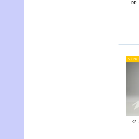
DR.
VÝPR
K2 