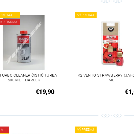
PREDAJ
VÝPREDAJ
EK ZDARMA
TURBO CLEANER ČISTIČ TURBA
K2 VENTO STRAWBERRY (JAHO
500 ML + DARČEK
ML
€19,90
€1,
IA
VÝPREDAJ