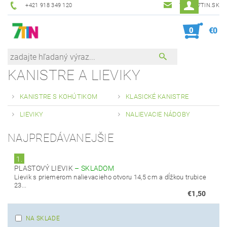
+421 918 349 120
7TIN@7TIN.SK
0
€0
KANISTRE A LIEVIKY
KANISTRE S KOHÚTIKOM
KLASICKÉ KANISTRE
LIEVIKY
NALIEVACIE NÁDOBY
NAJPREDÁVANEJŠIE
1.
PLASTOVÝ LIEVIK
–
SKLADOM
Lievik s priemerom nalievacieho otvoru 14,5 cm a dĺžkou trubice
23...
€1,50
NA SKLADE