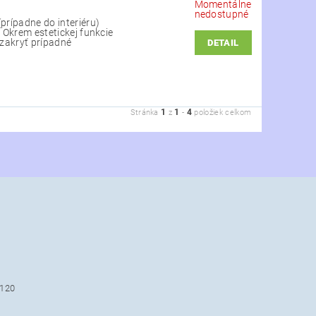
Momentálne
nedostupné
(prípadne do interiéru)
. Okrem estetickej funkcie
 zakryť prípadné
DETAIL
1
1
4
Stránka
z
-
položiek celkom
 120