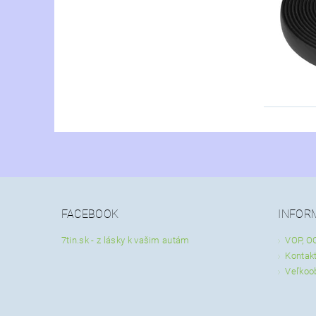
FACEBOOK
INFOR
7tin.sk - z lásky k vašim autám
VOP, O
Kontak
Veľkoo