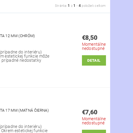
1
1
4
Stránka
z
-
položiek celkom
TA 12 MM (CHRÓM)
€8,50
Momentálne
nedostupné
(prípadne do interiéru)
em estetickej funkcie môže
yť prípadné nedostatky
DETAIL
TA 17 MM (MATNÁ ČIERNA)
€7,60
Momentálne
nedostupné
(prípadne do interiéru)
. Okrem estetickej funkcie