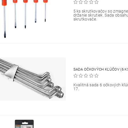
5 ks skrutkovačov so zmagn
držanie skrutiek. Sada obsahu
skrutkovače.
SADA OČKOVÝCH KĽÚČOV (6 K
Kvalitná sada 6 očkových kľúč
17.