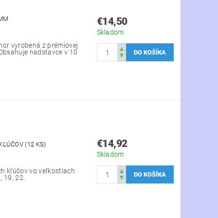
 MM
€14,50
Skladom
hor vyrobená z prémiovej
 Obsahuje nadstavce v 10
€14,92
ĽÚČOV (12 KS)
Skladom
h kľúčov vo veľkostiach
7, 19, 22.