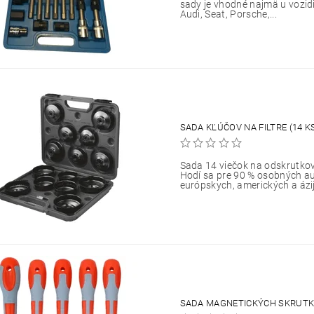
sady je vhodné najmä u vozid
Audi, Seat, Porsche,...
SADA KĽÚČOV NA FILTRE (14 K
Sada 14 viečok na odskrutkova
Hodí sa pre 90 % osobných a
európskych, amerických a ázi
SADA MAGNETICKÝCH SKRUTKO