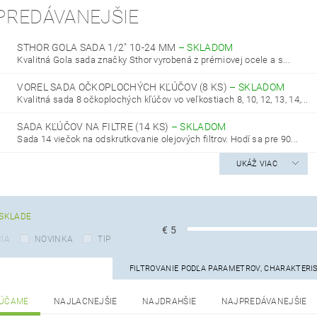
PREDÁVANEJŠIE
STHOR GOLA SADA 1/2" 10-24 MM
–
SKLADOM
Kvalitná Gola sada značky Sthor vyrobená z prémiovej ocele a s...
VOREL SADA OČKOPLOCHÝCH KĽÚČOV (8 KS)
–
SKLADOM
Kvalitná sada 8 očkoplochých kľúčov vo veľkostiach 8, 10, 12, 13, 14,...
SADA KĽÚČOV NA FILTRE (14 KS)
–
SKLADOM
Sada 14 viečok na odskrutkovanie olejových filtrov. Hodí sa pre 90...
UKÁŽ VIAC
SKLADE
€
5
IA
NOVINKA
TIP
FILTROVANIE PODĽA PARAMETROV, CHARAKTERI
ÚČAME
NAJLACNEJŠIE
NAJDRAHŠIE
NAJPREDÁVANEJŠIE