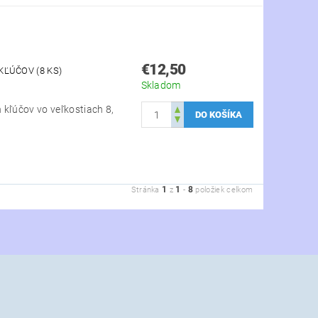
€12,50
ĽÚČOV (8 KS)
Skladom
 kľúčov vo veľkostiach 8,
1
1
8
Stránka
z
-
položiek celkom