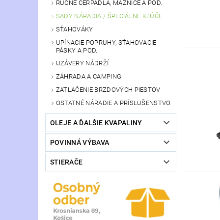
RUČNÉ ČERPADLÁ, MAZNICE A POD.
SADY NÁRADIA / ŠPECIÁLNE KĽÚČE
SŤAHOVÁKY
UPÍNACIE POPRUHY, SŤAHOVACIE
PÁSKY A POD.
UZÁVERY NÁDRŽÍ
ZÁHRADA A CAMPING
ZATLAČENIE BRZDOVÝCH PIESTOV
OSTATNÉ NÁRADIE A PRÍSLUŠENSTVO
OLEJE A ĎALŠIE KVAPALINY
POVINNÁ VÝBAVA
STIERAČE