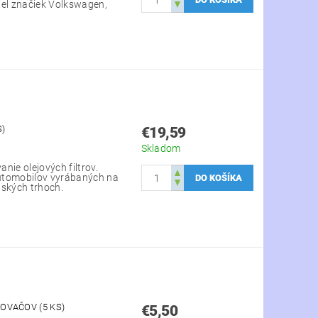
iel značiek Volkswagen,
S)
€19,59
Skladom
nie olejových filtrov.
utomobilov vyrábaných na
jských trhoch.
VAČOV (5 KS)
€5,50