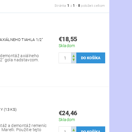
1
1
8
Stránka
z
-
položiek celkom
€18,55
XIÁLNEHO TIAHLA 1/2"
Skladom
 demontáž axiálneho
1/2" gola nadstavcom.
 (13 KS)
€24,46
Skladom
ntáž a demontáž remeníc
arelli. Použitie tejto