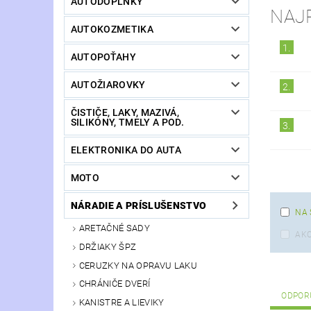
AUTODOPLNKY
NAJ
AUTOKOZMETIKA
1.
AUTOPOŤAHY
AUTOŽIAROVKY
2.
ČISTIČE, LAKY, MAZIVÁ,
SILIKÓNY, TMELY A POD.
3.
ELEKTRONIKA DO AUTA
MOTO
NÁRADIE A PRÍSLUŠENSTVO
NA 
ARETAČNÉ SADY
AKC
DRŽIAKY ŠPZ
CERUZKY NA OPRAVU LAKU
CHRÁNIČE DVERÍ
ODPOR
KANISTRE A LIEVIKY