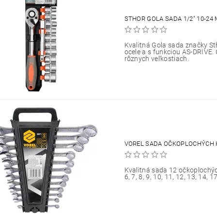
STHOR GOLA SADA 1/2" 10-24
Kvalitná Gola sada značky St
ocele a s funkciou AS-DRIVE.
rôznych veľkostiach.
VOREL SADA OČKOPLOCHÝCH K
Kvalitná sada 12 očkoplochýc
6, 7, 8, 9, 10, 11, 12, 13, 14, 1