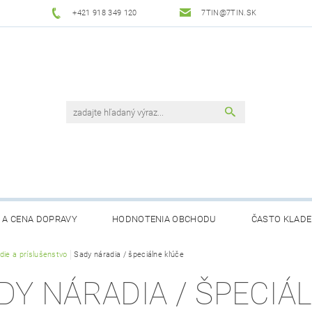
+421 918 349 120
7TIN@7TIN.SK
 A CENA DOPRAVY
HODNOTENIA OBCHODU
ČASTO KLADE
die a príslušenstvo
Sady náradia / špeciálne kľúče
DY NÁRADIA / ŠPECIÁ