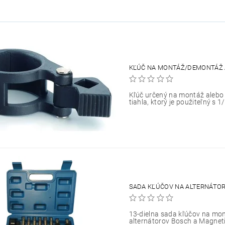
KĽÚČ NA MONTÁŽ/DEMONTÁŽ A
Kľúč určený na montáž alebo
tiahla, ktorý je použiteľný s 
SADA KĽÚČOV NA ALTERNÁTORY
13-dielna sada kľúčov na mo
alternátorov Bosch a Magneti M