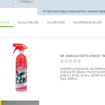
VÝPREDAJ
FILTROVANIE PODĽA PARAMETROV, CHARAKTERI
ÚČAME
NAJLACNEJŠIE
NAJDRAHŠIE
NAJPREDÁVANEJŠIE
DR. MARCUS ČISTIČ DISKOV 75
Unikátny prípravok na čistenie
oceľových diskov motorových 
prach z bŕzd, živicu, asfalt a
typy diskov.