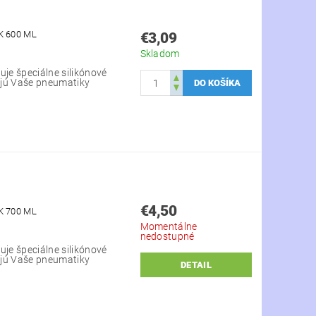
K 600 ML
€3,09
Skladom
uje špeciálne silikónové
ajú Vaše pneumatiky
€4,50
K 700 ML
Momentálne
nedostupné
uje špeciálne silikónové
ajú Vaše pneumatiky
DETAIL