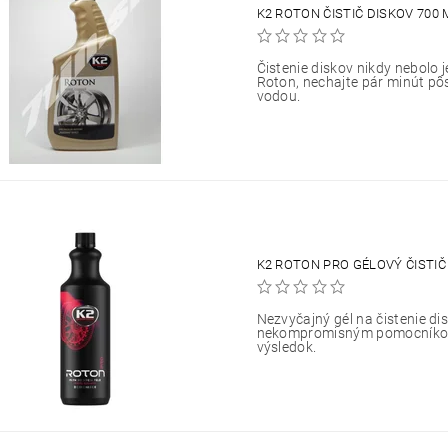
K2 ROTON ČISTIČ DISKOV 700 
Čistenie diskov nikdy nebolo 
Roton, nechajte pár minút pôs
vodou.
K2 ROTON PRO GÉLOVÝ ČISTIČ 
Nezvyčajný gél na čistenie dis
nekompromisným pomocníkom
výsledok.