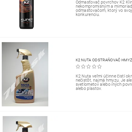
Odmasťovač povrchov K2 Klin
nekompromisným a mimoriad
odmasťovačom, ktorý vo svoj
konkurenciu.
K2 NUTA ODSTRAŇOVAČ HMYZ
K2 Nuta veľmi účinne čistí o
nečistôt, najmä hmyzu. Je ale
svetlometov alebo iných povr
alebo plastov.