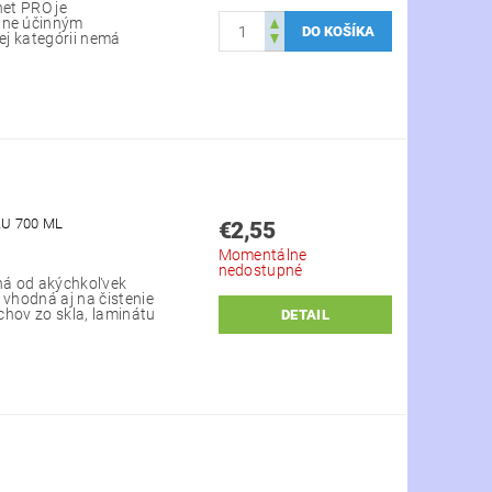
et PRO je
ne účinným
ej kategórii nemá
U 700 ML
€2,55
Momentálne
nedostupné
kná od akýchkoľvek
 vhodná aj na čistenie
chov zo skla, laminátu
DETAIL