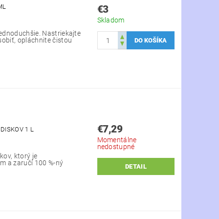
ML
€3
Skladom
jednoduchšie. Nastriekajte
obiť, opláchnite čistou
€7,29
DISKOV 1 L
Momentálne
nedostupné
kov, ktorý je
 a zaručí 100 %-ný
DETAIL