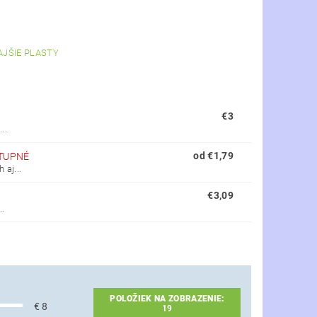
AJŠIE PLASTY
€3
..
od €1,79
TUPNÉ
aj...
€3,09
..
POLOŽIEK NA ZOBRAZENIE:
€
8
19