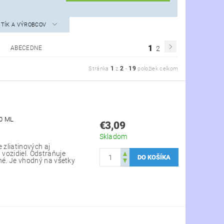
STÍK A VÝROBCOV
1
ABECEDNE
2
1
2
19
Stránka
z
-
položiek celkom
0 ML
€3,09
Skladom
 zliatinových aj
vozidiel. Odstraňuje
 iné. Je vhodný na všetky