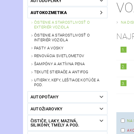
AUTODOPLNKY
VO
AUTOKOZMETIKA
ČISTENIE A STAROSTLIVOSŤ O
NA DI
EXTERIÉR VOZIDLA
NAJ
ČISTENIE A STAROSTLIVOSŤ O
INTERIÉR VOZIDLA
PASTY A VOSKY
1.
RENOVÁCIA SVETLOMETOV
ŠAMPÓNY A AKTÍVNA PENA
2.
TEKUTÉ STIERAČE A ANTIFOG
UTIERKY, KEFY, LEŠTIACE KOTÚČE A
3.
POD.
AUTOPOŤAHY
AUTOŽIAROVKY
ČISTIČE, LAKY, MAZIVÁ,
NA 
SILIKÓNY, TMELY A POD.
AKC