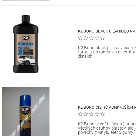
K2 BONO BLACK ČIERNIDLO NA
K2 Bono black prinavracia č
farbu a dokonca ich aj chráni
čistí ich.
K2 BONO ČISTIČ VONKAJŠÍCH 
K2 Bono je veľmi účinný prípr
všetkých druhov plastov, ale 
povrchy z vinylu alebo gumy.