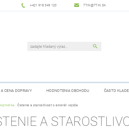
+421 918 349 120
7TIN@7TIN.SK
 A CENA DOPRAVY
HODNOTENIA OBCHODU
ČASTO KLADE
kozmetika
Čistenie a starostlivosť o exteriér vozidla
STENIE A STAROSTLIV