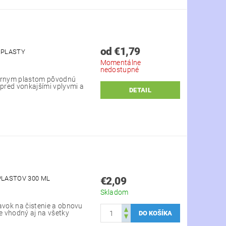
od €1,79
 PLASTY
Momentálne
nedostupné
iernym plastom pôvodnú
 pred vonkajšími vplyvmi a
DETAIL
PLASTOV 300 ML
€2,09
Skladom
avok na čistenie a obnovu
je vhodný aj na všetky