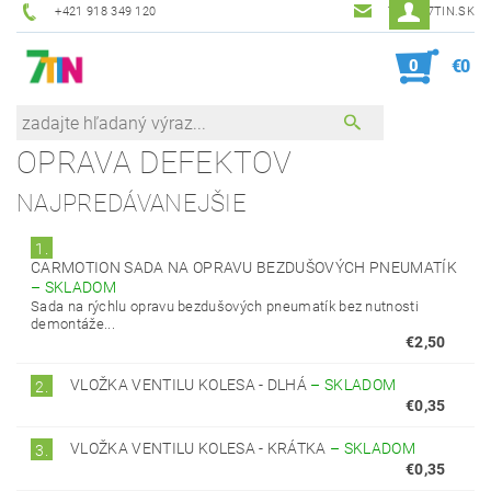
+421 918 349 120
7TIN@7TIN.SK
0
€0
OPRAVA DEFEKTOV
NAJPREDÁVANEJŠIE
1.
CARMOTION SADA NA OPRAVU BEZDUŠOVÝCH PNEUMATÍK
–
SKLADOM
Sada na rýchlu opravu bezdušových pneumatík bez nutnosti
demontáže...
€2,50
VLOŽKA VENTILU KOLESA - DLHÁ
–
SKLADOM
2.
€0,35
VLOŽKA VENTILU KOLESA - KRÁTKA
–
SKLADOM
3.
€0,35