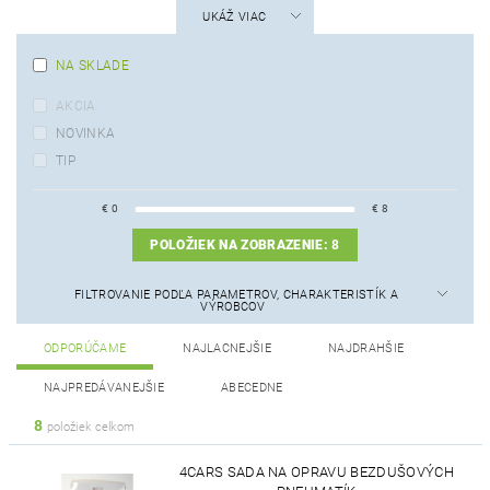
UKÁŽ VIAC
NA SKLADE
AKCIA
NOVINKA
TIP
€
0
€
8
POLOŽIEK NA ZOBRAZENIE:
8
FILTROVANIE PODĽA PARAMETROV, CHARAKTERISTÍK A
VÝROBCOV
ODPORÚČAME
NAJLACNEJŠIE
NAJDRAHŠIE
NAJPREDÁVANEJŠIE
ABECEDNE
8
položiek celkom
4CARS SADA NA OPRAVU BEZDUŠOVÝCH