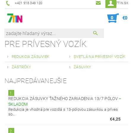
+421 918 349 120
7TIN@7TIN.SK
0
€0
PRE PRÍVESNÝ VOZÍK
REDUKCIA ZÁSUVIEK
SVETLÁ NA PRÍVESNÝ VOZÍK
ZÁSTRČKY
ZÁSUVKY
NAJPREDÁVANEJŠIE
1.
REDUKCIA ZÁSUVKY ŤAŽNÉHO ZARIADENIA 13/7 PÓLOV
–
SKLADOM
Redukcia je vhodná pre vozidlá s 13-pólovou zásuvkou a príves
so...
€4,25
2.