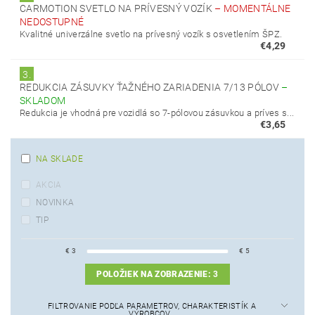
CARMOTION SVETLO NA PRÍVESNÝ VOZÍK
–
MOMENTÁLNE
NEDOSTUPNÉ
Kvalitné univerzálne svetlo na prívesný vozík s osvetlením ŠPZ.
€4,29
3.
REDUKCIA ZÁSUVKY ŤAŽNÉHO ZARIADENIA 7/13 PÓLOV
–
SKLADOM
Redukcia je vhodná pre vozidlá so 7-pólovou zásuvkou a príves s...
€3,65
NA SKLADE
AKCIA
NOVINKA
TIP
€
3
€
5
POLOŽIEK NA ZOBRAZENIE:
3
FILTROVANIE PODĽA PARAMETROV, CHARAKTERISTÍK A
VÝROBCOV