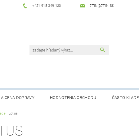
+421 918 349 120
7TIN@7TIN.SK
 A CENA DOPRAVY
HODNOTENIA OBCHODU
ČASTO KLADE
rače
Lotus
TUS