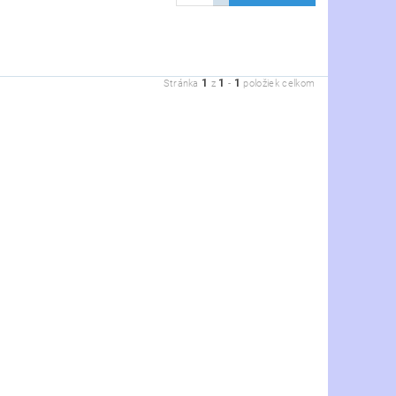
1
1
1
Stránka
z
-
položiek celkom