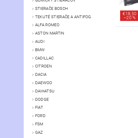
GUMIČKY STIERAČOV
STIERAČE BOSCH
€18,50
TEKUTÉ STIERAČE A ANTIFOG
–
20 %
ALFA ROMEO
ASTON MARTIN
AUDI
BMW
CADILLAC
CITROEN
DACIA
DAEWOO
DAIHATSU
DODGE
FIAT
FORD
FSM
GAZ