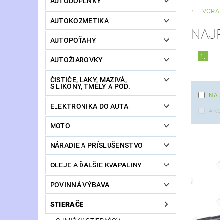
AUTODOPLNKY
EVORA [
AUTOKOZMETIKA
NAJ
AUTOPOŤAHY
1.
AUTOŽIAROVKY
ČISTIČE, LAKY, MAZIVÁ,
SILIKÓNY, TMELY A POD.
NA 
ELEKTRONIKA DO AUTA
AKC
MOTO
NÁRADIE A PRÍSLUŠENSTVO
OLEJE A ĎALŠIE KVAPALINY
POVINNÁ VÝBAVA
STIERAČE