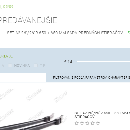
] 05/09 -
PREDÁVANEJŠIE
SET A2 26"/26"R 650 + 650 MM SADA PREDNÝCH STIERAČOV
–
SKLADE
€
14
IA
NOVINKA
TIP
FILTROVANIE PODĽA PARAMETROV, CHARAKTERI
SET A2 26"/26"R 650 + 650 M
STIERAČOV