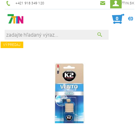
+421 918 349 120
7TIN@7TIN.SK
0
€0
VÝPREDAJ