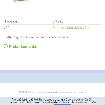
Hmotnosť
0.15 kg
Vôňa
Ostatné abstraktné vône
Buďte prvý, kto napíše príspevok k tejto položke.
Pridať komentár
2026 © 7tin.sk - z lásky k vašim autám, všetky práva vyhradené
Pre Váš lepší zážitok tento web používa súbory cookie. Ďalším
Vytvoril Shoptet
prechádzaním tohto webu vyjadrujete súhlas s ich používaním. Viac