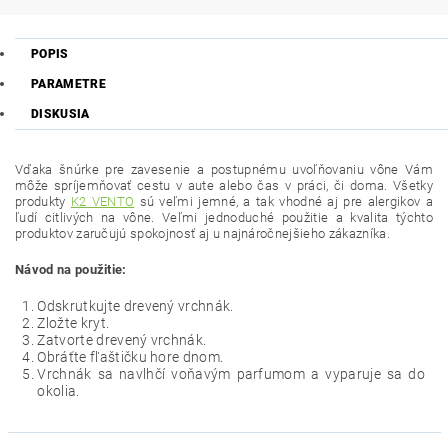
POPIS
PARAMETRE
DISKUSIA
Vďaka šnúrke pre zavesenie a postupnému uvoľňovaniu vône Vám
môže spríjemňovať cestu v aute alebo čas v práci, či doma. Všetky
produkty
K2 VENTO
sú veľmi jemné, a tak vhodné aj pre alergikov a
ľudí citlivých na vône. Veľmi jednoduché použitie a kvalita týchto
produktov zaručujú spokojnosť aj u najnáročnejšieho zákazníka.
Návod na použitie:
Odskrutkujte drevený vrchnák.
Zložte kryt.
Zatvorte drevený vrchnák.
Obráťte fľaštičku hore dnom.
Vrchnák sa navlhčí voňavým parfumom a vyparuje sa do
okolia.