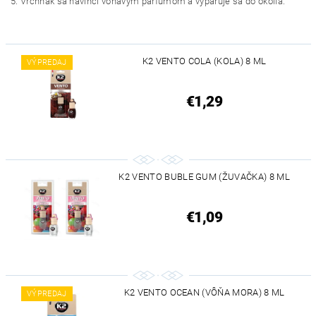
5. Vrchnák sa navlhčí voňavým parfumom a vyparuje sa do okolia.
K2 VENTO COLA (KOLA) 8 ML
VÝPREDAJ
€1,29
K2 VENTO BUBLE GUM (ŽUVAČKA) 8 ML
€1,09
K2 VENTO OCEAN (VÔŇA MORA) 8 ML
VÝPREDAJ