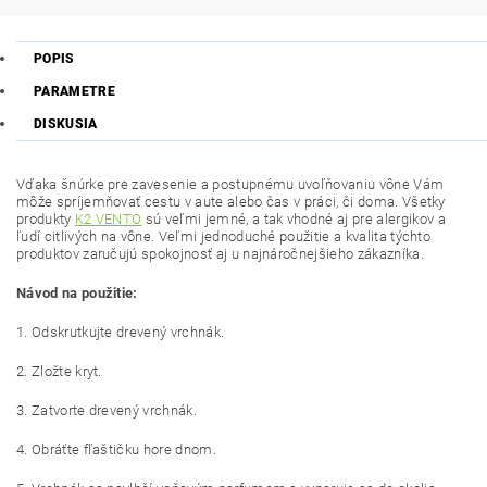
POPIS
PARAMETRE
DISKUSIA
Vďaka šnúrke pre zavesenie a postupnému uvoľňovaniu vône Vám
môže spríjemňovať cestu v aute alebo čas v práci, či doma. Všetky
produkty
K2 VENTO
sú veľmi jemné, a tak vhodné aj pre alergikov a
ľudí citlivých na vône. Veľmi jednoduché použitie a kvalita týchto
produktov zaručujú spokojnosť aj u najnáročnejšieho zákazníka.
Návod na použitie:
1. Odskrutkujte drevený vrchnák.
2. Zložte kryt.
3. Zatvorte drevený vrchnák.
4. Obráťte fľaštičku hore dnom.