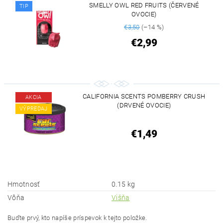
SMELLY OWL RED FRUITS (ČERVENÉ
TIP
OVOCIE)
€3,50
(–14 %)
€2,99
CALIFORNIA SCENTS POMBERRY CRUSH
AKCIA
(DRVENÉ OVOCIE)
VÝPREDAJ
€1,49
Hmotnosť
0.15 kg
Vôňa
Višňa
Buďte prvý, kto napíše príspevok k tejto položke.