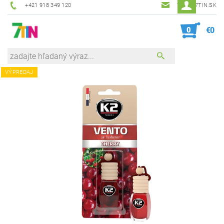
+421 918 349 120
7TIN@7TIN.SK
0
€0
VÝPREDAJ