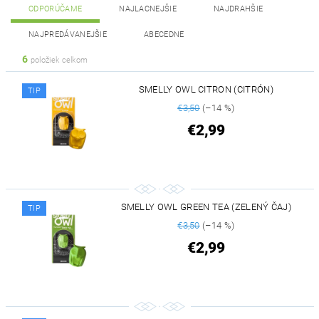
ODPORÚČAME
NAJLACNEJŠIE
NAJDRAHŠIE
NAJPREDÁVANEJŠIE
ABECEDNE
6
položiek celkom
SMELLY OWL CITRON (CITRÓN)
TIP
€3,50
(–14 %)
€2,99
SMELLY OWL GREEN TEA (ZELENÝ ČAJ)
TIP
€3,50
(–14 %)
€2,99