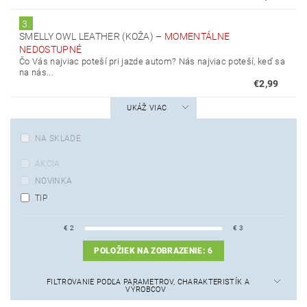
3.
SMELLY OWL LEATHER (KOŽA)
–
MOMENTÁLNE
NEDOSTUPNÉ
Čo Vás najviac poteší pri jazde autom? Nás najviac poteší, keď sa
na nás...
€2,99
UKÁŽ VIAC
NA SKLADE
AKCIA
NOVINKA
TIP
€
2
€
3
POLOŽIEK NA ZOBRAZENIE:
6
FILTROVANIE PODĽA PARAMETROV, CHARAKTERISTÍK A
VÝROBCOV