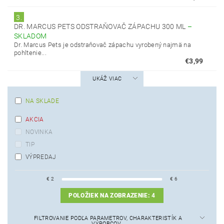
3.
DR. MARCUS PETS ODSTRAŇOVAČ ZÁPACHU 300 ML
–
SKLADOM
Dr. Marcus Pets je odstraňovač zápachu vyrobený najmä na
pohltenie...
€3,99
UKÁŽ VIAC
NA SKLADE
AKCIA
NOVINKA
TIP
VÝPREDAJ
€
2
€
6
POLOŽIEK NA ZOBRAZENIE:
4
FILTROVANIE PODĽA PARAMETROV, CHARAKTERISTÍK A
VÝROBCOV