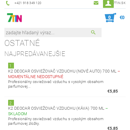
+421 918 349 120
7TIN@7TIN.SK
0
€0
OSTATNÉ
NAJPREDÁVANEJŠIE
1.
K2 DEOCAR OSVIEŽOVAČ VZDUCHU (NOVÉ AUTO) 700 ML
–
MOMENTÁLNE NEDOSTUPNÉ
Profesionálny osviežovač vzduchu s vysokým obsahom
parfumovej...
€5,85
2.
K2 DEOCAR OSVIEŽOVAČ VZDUCHU (KÁVA) 700 ML
–
SKLADOM
Profesionálny osviežovač vzduchu s vysokým obsahom
parfumovej zložky.
€5,85