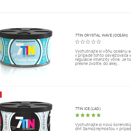
7TIN CRYSTAL WAVE (OCEÁN)
Vychutnajte si vôňu oceánu 
v prípade tohto osviežovača
regulácie intenzity vône. Je t
presne zvolíte, do akej...
7TIN ICE (ĽAD)
Vychutnajte si novú korenist
dní! Samozrejmosťou v prípa