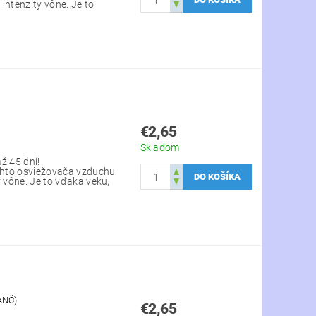
intenzity vône. Je to
€2,65
Skladom
ž 45 dní!
ohto osviežovača vzduchu
y vône. Je to vďaka veku,
ANČ)
€2,65