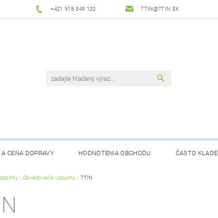
+421 918 349 120
7TIN@7TIN.SK
 A CENA DOPRAVY
HODNOTENIA OBCHODU
ČASTO KLADE
doplnky
Osviežovače vzduchu
7TIN
IN