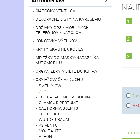
AUTODOPLNKY
NAJ
ČIAPOČKY VENTILOV
DEKORAČNÉ LIŠTY NA KAROSÉRIU
1.
DRŽIAKY GPS / MOBILNÝCH
TELEFÓNOV / NÁPOJOV
2.
KONCOVKY VÝFUKOV
KRYTY SKRUTIEK KOLIES
3.
MRIEŽKY DO MASKY/NÁRAZNÍKA
AUTOMOBILU
ORGANIZÉRY A SIETE DO KUFRA
OSVIEŽOVAČE VZDUCHU
SMELLY OWL
7TIN
NA 
FOLK PERFUME FRESHBAG
GLAMOUR PERFUME
AKC
CALIFORNIA SCENTS
LITTLE JOE
WUNDER-BAUM
K2 VENTO
MOJE AUTO
ODPOR
AREON