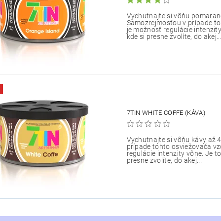
Vychutnajte si vôňu pomaranč
Samozrejmosťou v prípade t
je možnosť regulácie intenzit
kde si presne zvolíte, do akej..
7TIN WHITE COFFE (KÁVA)
Vychutnajte si vôňu kávy až 
prípade tohto osviežovača v
regulácie intenzity vône. Je t
presne zvolíte, do akej...