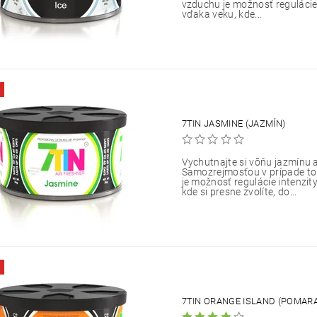
vzduchu je možnosť regulácie 
vďaka veku, kde...
7TIN JASMINE (JAZMÍN)
Vychutnajte si vôňu jazmínu a
Samozrejmosťou v prípade t
je možnosť regulácie intenzit
kde si presne zvolíte, do...
7TIN ORANGE ISLAND (POMAR