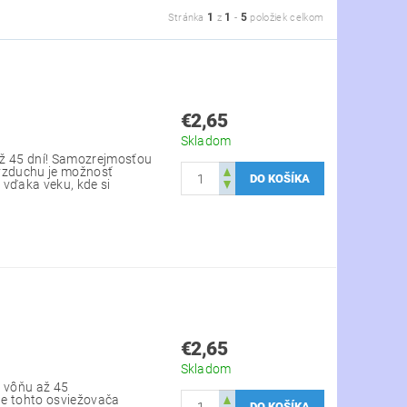
1
1
5
Stránka
z
-
položiek celkom
€2,65
Skladom
až 45 dní! Samozrejmosťou
 vzduchu je možnosť
o vďaka veku, kde si
€2,65
Skladom
ú vôňu až 45
de tohto osviežovača