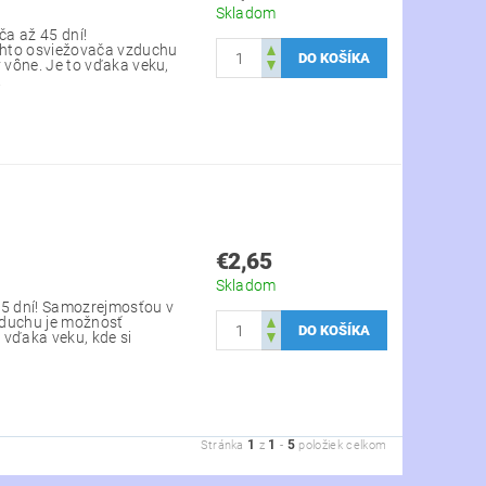
Skladom
a až 45 dní!
ohto osviežovača vzduchu
y vône. Je to vďaka veku,
.
€2,65
Skladom
45 dní! Samozrejmosťou v
zduchu je možnosť
o vďaka veku, kde si
1
1
5
Stránka
z
-
položiek celkom