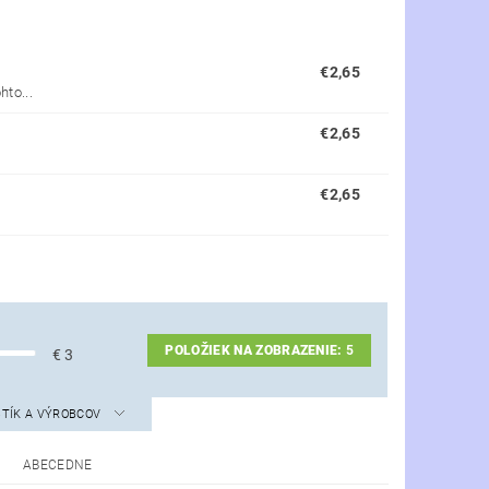
€2,65
to...
€2,65
€2,65
POLOŽIEK NA ZOBRAZENIE:
5
€
3
STÍK A VÝROBCOV
ABECEDNE