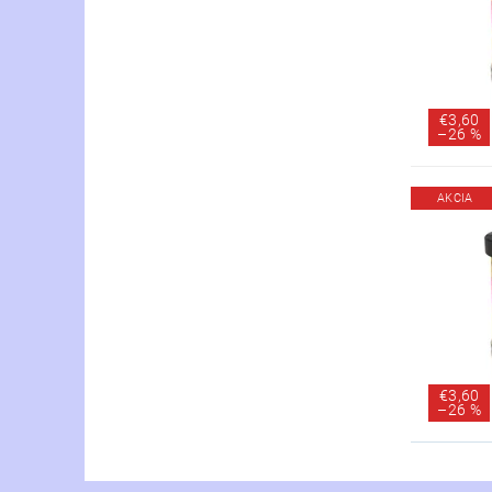
€3,60
–
26 %
AKCIA
€3,60
–
26 %