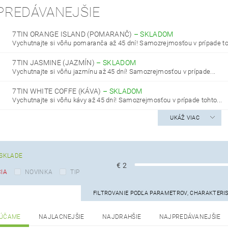
PREDÁVANEJŠIE
7TIN ORANGE ISLAND (POMARANČ)
–
SKLADOM
Vychutnajte si vôňu pomaranča až 45 dní! Samozrejmosťou v prípade toh
7TIN JASMINE (JAZMÍN)
–
SKLADOM
Vychutnajte si vôňu jazmínu až 45 dní! Samozrejmosťou v prípade...
7TIN WHITE COFFE (KÁVA)
–
SKLADOM
Vychutnajte si vôňu kávy až 45 dní! Samozrejmosťou v prípade tohto...
UKÁŽ VIAC
SKLADE
€
2
IA
NOVINKA
TIP
FILTROVANIE PODĽA PARAMETROV, CHARAKTERI
ÚČAME
NAJLACNEJŠIE
NAJDRAHŠIE
NAJPREDÁVANEJŠIE