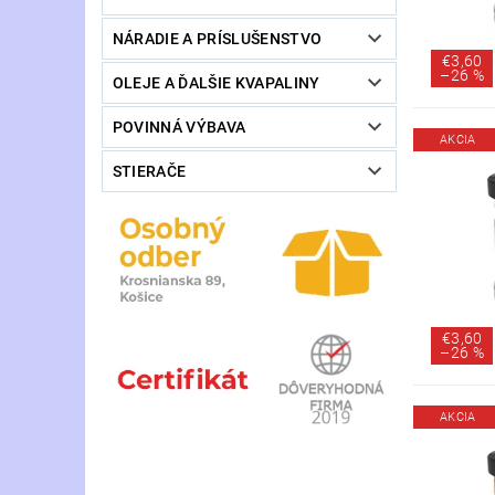
NÁRADIE A PRÍSLUŠENSTVO
€3,60
–
26 %
OLEJE A ĎALŠIE KVAPALINY
POVINNÁ VÝBAVA
AKCIA
STIERAČE
€3,60
–
26 %
AKCIA