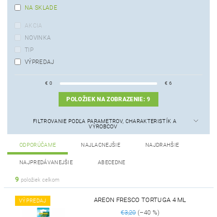
NA SKLADE
AKCIA
NOVINKA
TIP
VÝPREDAJ
€
0
€
6
POLOŽIEK NA ZOBRAZENIE:
9
FILTROVANIE PODĽA PARAMETROV, CHARAKTERISTÍK A
VÝROBCOV
ODPORÚČAME
NAJLACNEJŠIE
NAJDRAHŠIE
NAJPREDÁVANEJŠIE
ABECEDNE
9
položiek celkom
AREON FRESCO TORTUGA 4 ML
VÝPREDAJ
€3,20
(–40 %)