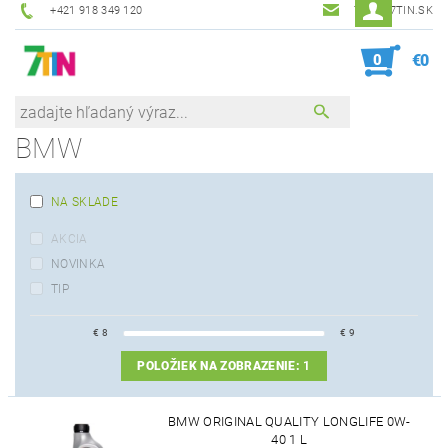
+421 918 349 120
7TIN@7TIN.SK
0
€0
BMW
NA SKLADE
AKCIA
NOVINKA
TIP
€
8
€
9
POLOŽIEK NA ZOBRAZENIE:
1
BMW ORIGINAL QUALITY LONGLIFE 0W-
40 1 L