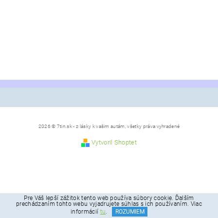
2026 © 7tin.sk - z lásky k vašim autám, všetky práva vyhradené
Vytvoril Shoptet
Pre Váš lepší zážitok tento web používa súbory cookie. Ďalším
prechádzaním tohto webu vyjadrujete súhlas s ich používaním. Viac
informácií
tu
.
ROZUMIEM