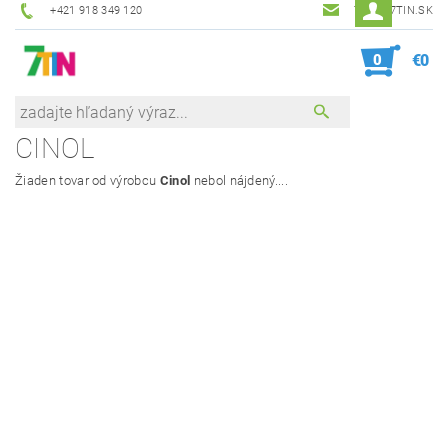
+421 918 349 120
7TIN@7TIN.SK
0
€0
CINOL
Žiaden tovar od výrobcu
Cinol
nebol nájdený....