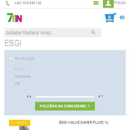
+421 918 349 120
7TIN@7TIN.SK
0
€0
ESGI
NA SKLADE
AKCIA
NOVINKA
TIP
€
6
€
7
POLOŽIEK NA ZOBRAZENIE:
1
ESGI VALVE SAVER FLUID 1L
VÝPREDAJ