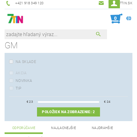
+421 918 349 120
7TIN@7TIN.SK
0
€0
GM
NA SKLADE
AKCIA
NOVINKA
TIP
€
23
€
24
POLOŽIEK NA ZOBRAZENIE:
2
ODPORÚČAME
NAJLACNEJŠIE
NAJDRAHŠIE