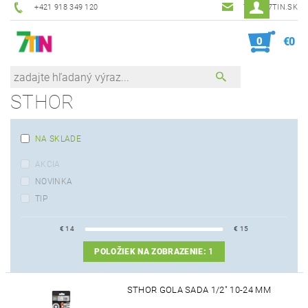
+421 918 349 120
7TIN@7TIN.SK
0
€0
STHOR
NA SKLADE
AKCIA
NOVINKA
TIP
€
14
€
15
POLOŽIEK NA ZOBRAZENIE:
1
STHOR GOLA SADA 1/2" 10-24 MM