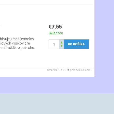
L
€7,55
Skladom
mbinuje zmes jemných
miových voskov pre
o a lesklého povrchu.
1
1
2
Stránka
z
-
položiek celkom