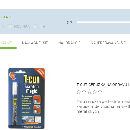
SKLADE
€
7
IA
NOVINKA
TIP
ÚČAME
NAJLACNEJŠIE
NAJDRAHŠIE
NAJPREDÁVANEJŠIE
T-CUT CERUZKA NA OPRAVU 
Táto ceruzka perfektne mas
karosérii. Je vhodná na všet
metalických.