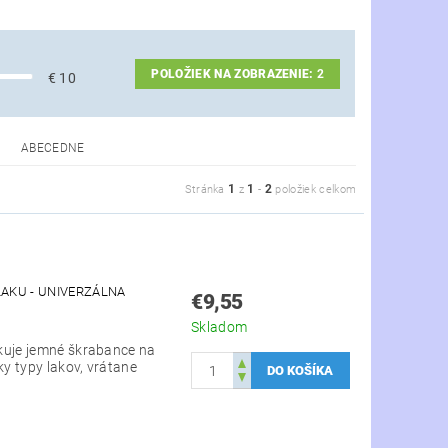
POLOŽIEK NA ZOBRAZENIE:
2
€
10
ABECEDNE
1
1
2
Stránka
z
-
položiek celkom
LAKU - UNIVERZÁLNA
€9,55
Skladom
kuje jemné škrabance na
ky typy lakov, vrátane