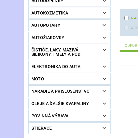
AUTODOPLNKY
AUTOKOZMETIKA
NA 
AUTOPOŤAHY
AKC
AUTOŽIAROVKY
ODPOR
ČISTIČE, LAKY, MAZIVÁ,
SILIKÓNY, TMELY A POD.
ELEKTRONIKA DO AUTA
MOTO
NÁRADIE A PRÍSLUŠENSTVO
OLEJE A ĎALŠIE KVAPALINY
POVINNÁ VÝBAVA
STIERAČE