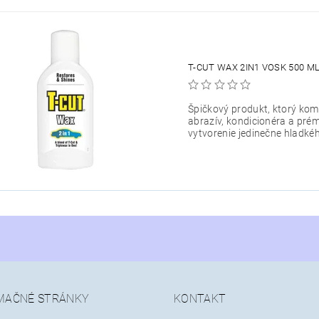
T-CUT WAX 2IN1 VOSK 500 M
Špičkový produkt, ktorý ko
abrazív, kondicionéra a pré
vytvorenie jedinečne hladkéh
MAČNÉ STRÁNKY
KONTAKT