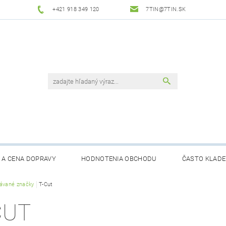
+421 918 349 120
7TIN@7TIN.SK
 A CENA DOPRAVY
HODNOTENIA OBCHODU
ČASTO KLADE
ávané značky
T-Cut
CUT