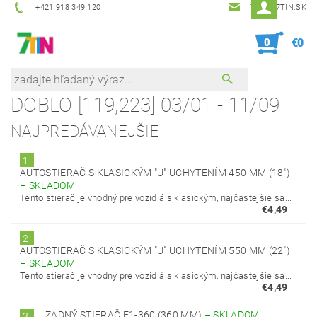
+421 918 349 120
7TIN@7TIN.SK
0
€0
DOBLO [119,223] 03/01 - 11/09
NAJPREDÁVANEJŠIE
1.
AUTOSTIERAČ S KLASICKÝM "U" UCHYTENÍM 450 MM (18")
–
SKLADOM
Tento stierač je vhodný pre vozidlá s klasickým, najčastejšie sa...
€4,49
2.
AUTOSTIERAČ S KLASICKÝM "U" UCHYTENÍM 550 MM (22")
–
SKLADOM
Tento stierač je vhodný pre vozidlá s klasickým, najčastejšie sa...
€4,49
ZADNÝ STIERAČ E1-360 (360 MM)
–
SKLADOM
3.