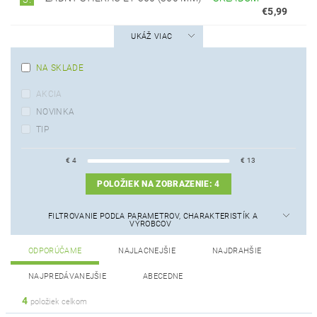
€5,99
UKÁŽ VIAC
NA SKLADE
AKCIA
NOVINKA
TIP
€
4
€
13
POLOŽIEK NA ZOBRAZENIE:
4
FILTROVANIE PODĽA PARAMETROV, CHARAKTERISTÍK A
VÝROBCOV
ODPORÚČAME
NAJLACNEJŠIE
NAJDRAHŠIE
NAJPREDÁVANEJŠIE
ABECEDNE
4
položiek celkom