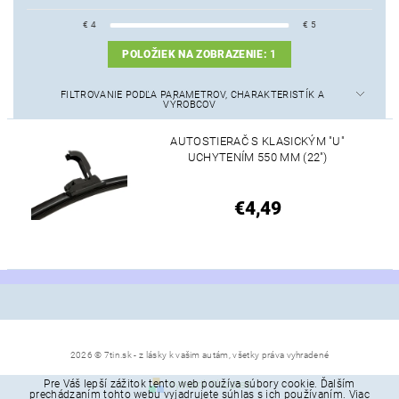
€
4
€
5
POLOŽIEK NA ZOBRAZENIE:
1
FILTROVANIE PODĽA PARAMETROV, CHARAKTERISTÍK A
VÝROBCOV
AUTOSTIERAČ S KLASICKÝM "U"
UCHYTENÍM 550 MM (22")
€4,49
2026 © 7tin.sk - z lásky k vašim autám, všetky práva vyhradené
Pre Váš lepší zážitok tento web používa súbory cookie. Ďalším
Vytvoril Shoptet
prechádzaním tohto webu vyjadrujete súhlas s ich používaním. Viac