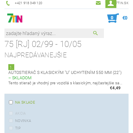
+421 918 349 120
7TIN@7TIN.SK
0
€0
75 [RJ] 02/99 - 10/05
NAJPREDÁVANEJŠIE
1.
AUTOSTIERAČ S KLASICKÝM "U" UCHYTENÍM 550 MM (22")
–
SKLADOM
Tento stierač je vhodný pre vozidlá s klasickým, najčastejšie sa...
€4,49
NA SKLADE
AKCIA
NOVINKA
TIP