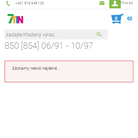
+421 918 349 120
7TIN@7TIN.SK
0
€0
850 [854] 06/91 - 10/97
Záznamy neboli nájdené...