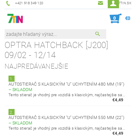
+421 918 349 120
7TIN@7TIN.SK
0
€0
OPTRA HATCHBACK [J200]
09/02 - 12/14
NAJPREDÁVANEJŠIE
1.
AUTOSTIERAČ S KLASICKÝM "U" UCHYTENÍM 480 MM (19")
–
SKLADOM
Tento stierač je vhodný pre vozidlá s klasickým, najčastejšie sa...
€4,49
2.
AUTOSTIERAČ S KLASICKÝM "U" UCHYTENÍM 550 MM (22")
–
SKLADOM
Tento stierač je vhodný pre vozidlá s klasickým, najčastejšie sa...
€4,49