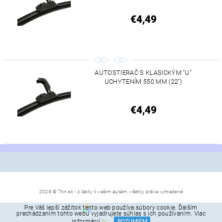
€4,49
AUTOSTIERAČ S KLASICKÝM "U"
UCHYTENÍM 550 MM (22")
€4,49
2026 © 7tin.sk - z lásky k vašim autám, všetky práva vyhradené
Pre Váš lepší zážitok tento web používa súbory cookie. Ďalším
Vytvoril Shoptet
prechádzaním tohto webu vyjadrujete súhlas s ich používaním. Viac
informácií
tu
.
ROZUMIEM