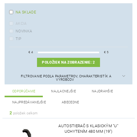
NA SKLADE
AKCIA
NOVINKA
TIP
€
4
€
5
POLOŽIEK NA ZOBRAZENIE:
2
FILTROVANIE PODĽA PARAMETROV, CHARAKTERISTÍK A
VÝROBCOV
ODPORÚČAME
NAJLACNEJŠIE
NAJDRAHŠIE
NAJPREDÁVANEJŠIE
ABECEDNE
2
položiek celkom
AUTOSTIERAČ S KLASICKÝM "U"
UCHYTENÍM 480 MM (19")