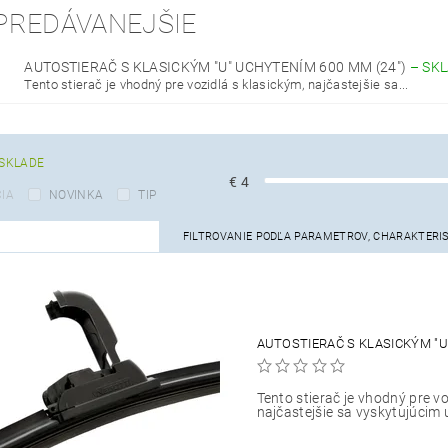
PREDÁVANEJŠIE
AUTOSTIERAČ S KLASICKÝM "U" UCHYTENÍM 600 MM (24")
–
SK
Tento stierač je vhodný pre vozidlá s klasickým, najčastejšie sa...
SKLADE
€
4
IA
NOVINKA
TIP
FILTROVANIE PODĽA PARAMETROV, CHARAKTERI
AUTOSTIERAČ S KLASICKÝM "U
Tento stierač je vhodný pre vo
najčastejšie sa vyskytujúcim 