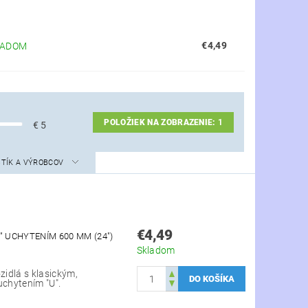
€4,49
LADOM
POLOŽIEK NA ZOBRAZENIE:
1
€
5
STÍK A VÝROBCOV
€4,49
" UCHYTENÍM 600 MM (24")
Skladom
zidlá s klasickým,
uchytením "U".