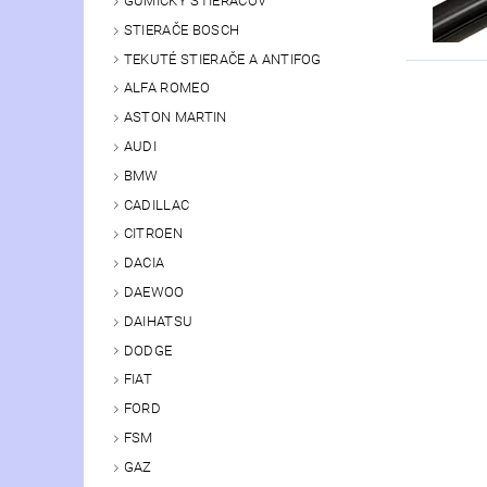
GUMIČKY STIERAČOV
STIERAČE BOSCH
TEKUTÉ STIERAČE A ANTIFOG
ALFA ROMEO
ASTON MARTIN
AUDI
BMW
CADILLAC
CITROEN
DACIA
DAEWOO
DAIHATSU
DODGE
FIAT
FORD
FSM
GAZ