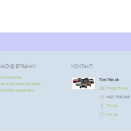
MAČNÉ STRÁNKY
KONTAKT
OÚ a ostatné
Tím 7tin.sk
tné a doručovacie údaje
7tin
@
7tin.sk
bchodná spolupráca
+421 918 349
7tin.sk
7tin.sk