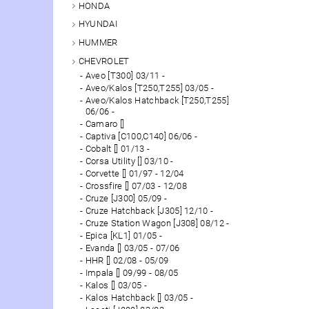
HONDA
HYUNDAI
HUMMER
CHEVROLET
Aveo [T300] 03/11 -
Aveo/Kalos [T250,T255] 03/05 -
Aveo/Kalos Hatchback [T250,T255]
06/06 -
Camaro []
Captiva [C100,C140] 06/06 -
Cobalt [] 01/13 -
Corsa Utility [] 03/10 -
Corvette [] 01/97 - 12/04
Crossfire [] 07/03 - 12/08
Cruze [J300] 05/09 -
Cruze Hatchback [J305] 12/10 -
Cruze Station Wagon [J308] 08/12 -
Epica [KL1] 01/05 -
Evanda [] 03/05 - 07/06
HHR [] 02/08 - 05/09
Impala [] 09/99 - 08/05
Kalos [] 03/05 -
Kalos Hatchback [] 03/05 -