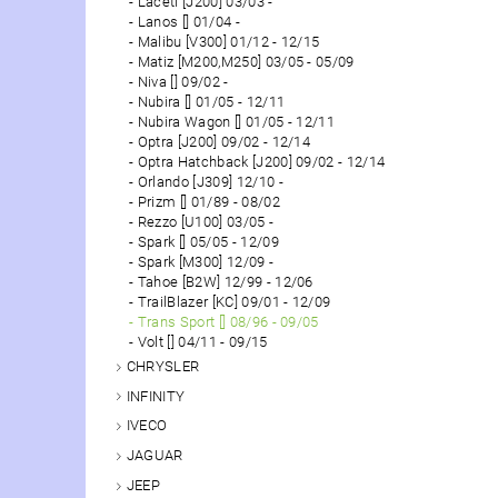
Laceti [J200] 03/03 -
Lanos [] 01/04 -
Malibu [V300] 01/12 - 12/15
Matiz [M200,M250] 03/05 - 05/09
Niva [] 09/02 -
Nubira [] 01/05 - 12/11
Nubira Wagon [] 01/05 - 12/11
Optra [J200] 09/02 - 12/14
Optra Hatchback [J200] 09/02 - 12/14
Orlando [J309] 12/10 -
Prizm [] 01/89 - 08/02
Rezzo [U100] 03/05 -
Spark [] 05/05 - 12/09
Spark [M300] 12/09 -
Tahoe [B2W] 12/99 - 12/06
TrailBlazer [KC] 09/01 - 12/09
Trans Sport [] 08/96 - 09/05
Volt [] 04/11 - 09/15
CHRYSLER
INFINITY
IVECO
JAGUAR
JEEP