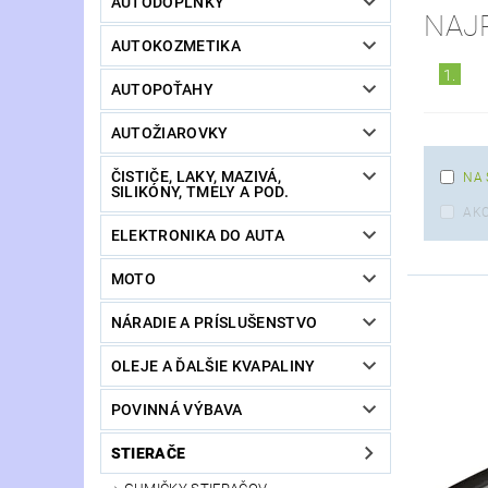
AUTODOPLNKY
NAJ
AUTOKOZMETIKA
1.
AUTOPOŤAHY
AUTOŽIAROVKY
ČISTIČE, LAKY, MAZIVÁ,
NA 
SILIKÓNY, TMELY A POD.
AKC
ELEKTRONIKA DO AUTA
MOTO
NÁRADIE A PRÍSLUŠENSTVO
OLEJE A ĎALŠIE KVAPALINY
POVINNÁ VÝBAVA
STIERAČE