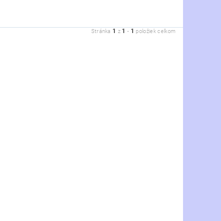
1
1
1
Stránka
z
-
položiek celkom