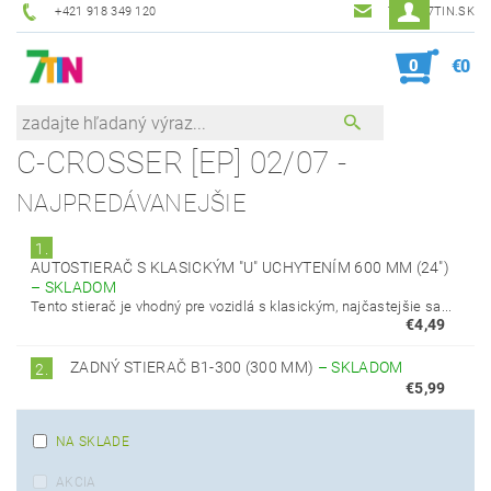
+421 918 349 120
7TIN@7TIN.SK
0
€0
C-CROSSER [EP] 02/07 -
NAJPREDÁVANEJŠIE
1.
AUTOSTIERAČ S KLASICKÝM "U" UCHYTENÍM 600 MM (24")
–
SKLADOM
Tento stierač je vhodný pre vozidlá s klasickým, najčastejšie sa...
€4,49
ZADNÝ STIERAČ B1-300 (300 MM)
–
SKLADOM
2.
€5,99
NA SKLADE
AKCIA