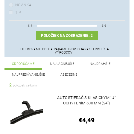
NOVINKA
TIP
€
4
€
6
POLOŽIEK NA ZOBRAZENIE:
2
FILTROVANIE PODĽA PARAMETROV, CHARAKTERISTÍK A
VÝROBCOV
ODPORÚČAME
NAJLACNEJŠIE
NAJDRAHŠIE
NAJPREDÁVANEJŠIE
ABECEDNE
2
položiek celkom
AUTOSTIERAČ S KLASICKÝM "U"
UCHYTENÍM 600 MM (24")
€4,49