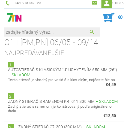
+421 918 349 120
7TIN@7TIN.SK
0
€0
C1 I [PM,PN] 06/05 - 09/14
NAJPREDÁVANEJŠIE
1.
AUTOSTIERAČ S KLASICKÝM "U" UCHYTENÍM 650 MM (26")
–
SKLADOM
Tento stierač je vhodný pre vozidlá s klasickým, najčastejšie sa...
€4,49
2.
ZADNÝ STIERAČ S RAMENOM KRT011 300 MM
–
SKLADOM
Zadný stierač s ramenom je konštruovaný podľa originálneho
dielu.
€12,50
ZADNÝ STIERAČ C7-300 (300 MM)
–
SKLADOM
3.