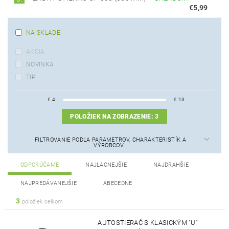
€5,99
NA SKLADE
AKCIA
NOVINKA
TIP
€
4
€
13
POLOŽIEK NA ZOBRAZENIE:
3
FILTROVANIE PODĽA PARAMETROV, CHARAKTERISTÍK A
VÝROBCOV
ODPORÚČAME
NAJLACNEJŠIE
NAJDRAHŠIE
NAJPREDÁVANEJŠIE
ABECEDNE
3
položiek celkom
AUTOSTIERAČ S KLASICKÝM "U"