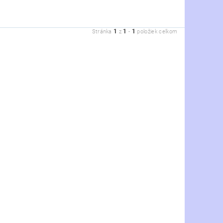
1
1
1
Stránka
z
-
položiek celkom