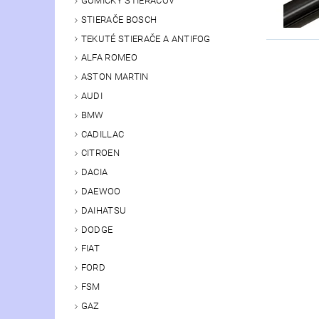
GUMIČKY STIERAČOV
STIERAČE BOSCH
TEKUTÉ STIERAČE A ANTIFOG
ALFA ROMEO
ASTON MARTIN
AUDI
BMW
CADILLAC
CITROEN
DACIA
DAEWOO
DAIHATSU
DODGE
FIAT
FORD
FSM
GAZ