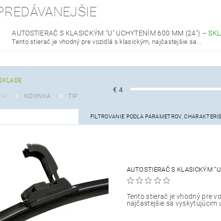
PREDÁVANEJŠIE
AUTOSTIERAČ S KLASICKÝM "U" UCHYTENÍM 600 MM (24")
–
SK
Tento stierač je vhodný pre vozidlá s klasickým, najčastejšie sa...
SKLADE
€
4
IA
NOVINKA
TIP
FILTROVANIE PODĽA PARAMETROV, CHARAKTERI
AUTOSTIERAČ S KLASICKÝM "U
Tento stierač je vhodný pre vo
najčastejšie sa vyskytujúcim 