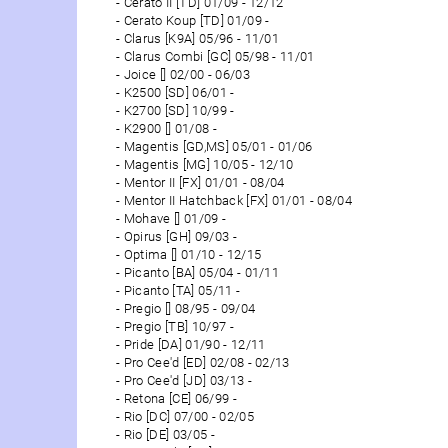
Cerato II [TD] 01/09 - 12/12
Cerato Koup [TD] 01/09 -
Clarus [K9A] 05/96 - 11/01
Clarus Combi [GC] 05/98 - 11/01
Joice [] 02/00 - 06/03
K2500 [SD] 06/01 -
K2700 [SD] 10/99 -
K2900 [] 01/08 -
Magentis [GD,MS] 05/01 - 01/06
Magentis [MG] 10/05 - 12/10
Mentor II [FX] 01/01 - 08/04
Mentor II Hatchback [FX] 01/01 - 08/04
Mohave [] 01/09 -
Opirus [GH] 09/03 -
Optima [] 01/10 - 12/15
Picanto [BA] 05/04 - 01/11
Picanto [TA] 05/11 -
Pregio [] 08/95 - 09/04
Pregio [TB] 10/97 -
Pride [DA] 01/90 - 12/11
Pro Cee'd [ED] 02/08 - 02/13
Pro Cee'd [JD] 03/13 -
Retona [CE] 06/99 -
Rio [DC] 07/00 - 02/05
Rio [DE] 03/05 -