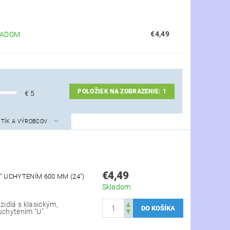
€4,49
LADOM
POLOŽIEK NA ZOBRAZENIE:
1
€
5
STÍK A VÝROBCOV
€4,49
" UCHYTENÍM 600 MM (24")
Skladom
zidlá s klasickým,
uchytením "U".