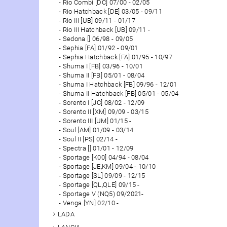
Rio Combi [DC] 07/00 - 02/05
Rio Hatchback [DE] 03/05 - 09/11
Rio III [UB] 09/11 - 01/17
Rio III Hatchback [UB] 09/11 -
Sedona [] 06/98 - 09/05
Sephia [FA] 01/92 - 09/01
Sephia Hatchback [FA] 01/95 - 10/97
Shuma I [FB] 03/96 - 10/01
Shuma II [FB] 05/01 - 08/04
Shuma I Hatchback [FB] 09/96 - 12/01
Shuma II Hatchback [FB] 05/01 - 05/04
Sorento I [JC] 08/02 - 12/09
Sorento II [XM] 09/09 - 03/15
Sorento III [UM] 01/15 -
Soul [AM] 01/09 - 03/14
Soul II [PS] 02/14 -
Spectra [] 01/01 - 12/09
Sportage [K00] 04/94 - 08/04
Sportage [JE,KM] 09/04 - 10/10
Sportage [SL] 09/09 - 12/15
Sportage [QL,QLE] 09/15 -
Sportage V (NQ5) 09/2021-
Venga [YN] 02/10 -
LADA