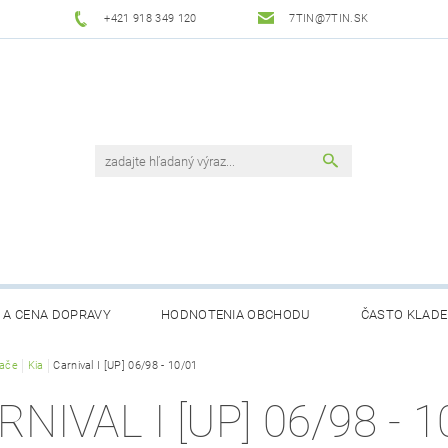
+421 918 349 120
7TIN@7TIN.SK
 A CENA DOPRAVY
HODNOTENIA OBCHODU
ČASTO KLADE
rače
Kia
Carnival I [UP] 06/98 - 10/01
RNIVAL I [UP] 06/98 - 1