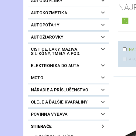
AUTODOPLNKY
NAJ
AUTOKOZMETIKA
1.
AUTOPOŤAHY
AUTOŽIAROVKY
ČISTIČE, LAKY, MAZIVÁ,
NA 
SILIKÓNY, TMELY A POD.
AKC
ELEKTRONIKA DO AUTA
MOTO
NÁRADIE A PRÍSLUŠENSTVO
OLEJE A ĎALŠIE KVAPALINY
POVINNÁ VÝBAVA
STIERAČE