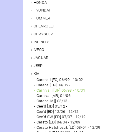
HONDA
HYUNDAI
HUMMER
CHEVROLET
CHRYSLER
INFINITY
IVECO
JAGUAR
JEEP
KIA
Carens I [FC] 06/99 - 10/02
Carens [FG] 09/06 -
Carnival I [UP] 06/98 - 10/01
Carnival [MB] 04/06 -
Carens IV [] 03/13 -
Cee'd [JD] 05/12 -
Cee'd [ED] 12/06 - 12/12
Cee'd SW [ED] 07/07 - 12/12
Cerato [LD] 04/04 - 12/09
Cerato Hatchback [LD] 03/04 - 12/09