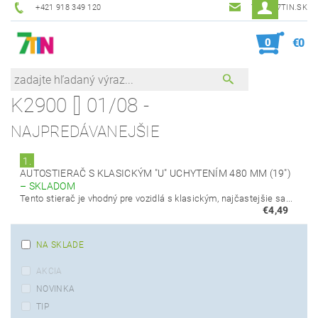
+421 918 349 120
7TIN@7TIN.SK
0
€0
K2900 [] 01/08 -
NAJPREDÁVANEJŠIE
1.
AUTOSTIERAČ S KLASICKÝM "U" UCHYTENÍM 480 MM (19")
–
SKLADOM
Tento stierač je vhodný pre vozidlá s klasickým, najčastejšie sa...
€4,49
NA SKLADE
AKCIA
NOVINKA
TIP