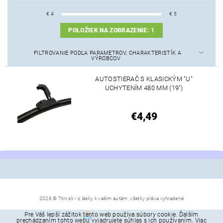
€
4
€
5
POLOŽIEK NA ZOBRAZENIE:
1
FILTROVANIE PODĽA PARAMETROV, CHARAKTERISTÍK A
VÝROBCOV
AUTOSTIERAČ S KLASICKÝM "U"
UCHYTENÍM 480 MM (19")
€4,49
2026 © 7tin.sk - z lásky k vašim autám, všetky práva vyhradené
Pre Váš lepší zážitok tento web používa súbory cookie. Ďalším
Vytvoril Shoptet
prechádzaním tohto webu vyjadrujete súhlas s ich používaním. Viac