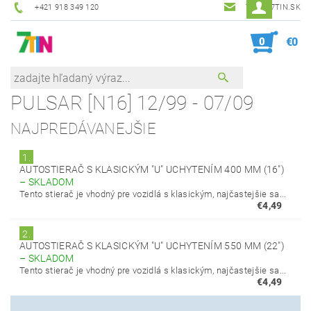
+421 918 349 120
7TIN@7TIN.SK
0
€0
PULSAR [N16] 12/99 - 07/09
NAJPREDÁVANEJŠIE
1.
AUTOSTIERAČ S KLASICKÝM "U" UCHYTENÍM 400 MM (16")
–
SKLADOM
Tento stierač je vhodný pre vozidlá s klasickým, najčastejšie sa...
€4,49
2.
AUTOSTIERAČ S KLASICKÝM "U" UCHYTENÍM 550 MM (22")
–
SKLADOM
Tento stierač je vhodný pre vozidlá s klasickým, najčastejšie sa...
€4,49