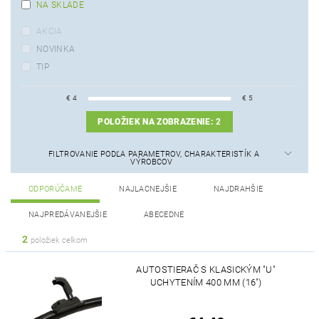
NA SKLADE
AKCIA
NOVINKA
TIP
€
4
€
5
POLOŽIEK NA ZOBRAZENIE:
2
FILTROVANIE PODĽA PARAMETROV, CHARAKTERISTÍK A
VÝROBCOV
ODPORÚČAME
NAJLACNEJŠIE
NAJDRAHŠIE
NAJPREDÁVANEJŠIE
ABECEDNE
2
položiek celkom
AUTOSTIERAČ S KLASICKÝM "U"
UCHYTENÍM 400 MM (16")