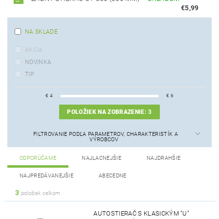
€5,99
NA SKLADE
AKCIA
NOVINKA
TIP
€
4
€
6
POLOŽIEK NA ZOBRAZENIE:
3
FILTROVANIE PODĽA PARAMETROV, CHARAKTERISTÍK A
VÝROBCOV
ODPORÚČAME
NAJLACNEJŠIE
NAJDRAHŠIE
NAJPREDÁVANEJŠIE
ABECEDNE
3
položiek celkom
AUTOSTIERAČ S KLASICKÝM "U"