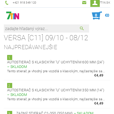
+421 918 349 120
7TIN@7TIN.SK
0
€0
VERSA [C11] 09/10 - 08/12
NAJPREDÁVANEJŠIE
1.
AUTOSTIERAČ S KLASICKÝM "U" UCHYTENÍM 600 MM (24")
–
SKLADOM
Tento stierač je vhodný pre vozidlá s klasickým, najčastejšie sa...
€4,49
2.
AUTOSTIERAČ S KLASICKÝM "U" UCHYTENÍM 350 MM (14")
–
SKLADOM
Tento stierač je vhodný pre vozidlá s klasickým, najčastejšie sa...
€4,49
ZADNÝ STIERAČ C1-350 (350 MM)
–
SKLADOM
3.