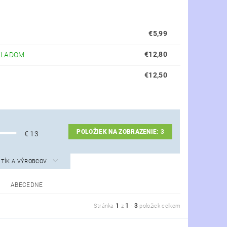
€5,99
€12,80
KLADOM
€12,50
POLOŽIEK NA ZOBRAZENIE:
3
€
13
STÍK A VÝROBCOV
ABECEDNE
1
1
3
Stránka
z
-
položiek celkom