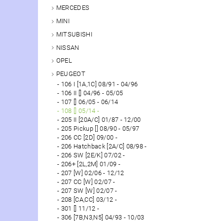
MERCEDES
MINI
MITSUBISHI
NISSAN
OPEL
PEUGEOT
106 I [1A,1C] 08/91 - 04/96
106 II [] 04/96 - 05/05
107 [] 06/05 - 06/14
108 [] 05/14 -
205 II [20A/C] 01/87 - 12/00
205 Pickup [] 08/90 - 05/97
206 CC [2D] 09/00 -
206 Hatchback [2A/C] 08/98 -
206 SW [2E/K] 07/02 -
206+ [2L,2M] 01/09 -
207 [W] 02/06 - 12/12
207 CC [W] 02/07 -
207 SW [W] 02/07 -
208 [CA,CC] 03/12 -
301 [] 11/12 -
306 [7B,N3,N5] 04/93 - 10/03