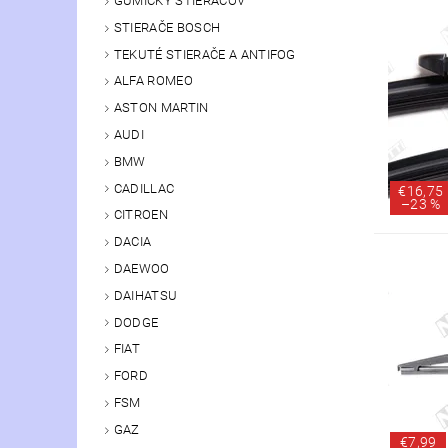
GUMIČKY STIERAČOV
STIERAČE BOSCH
TEKUTÉ STIERAČE A ANTIFOG
ALFA ROMEO
ASTON MARTIN
AUDI
BMW
CADILLAC
€16,75
–
23 %
CITROEN
DACIA
DAEWOO
DAIHATSU
DODGE
FIAT
FORD
FSM
GAZ
€7,99