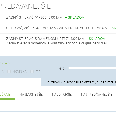
PREDÁVANEJŠIE
ZADNÝ STIERAČ A1-300 (300 MM)
–
SKLADOM
SET B 26"/26"R 650 + 650 MM SADA PREDNÝCH STIERAČOV
–
S
ZADNÝ STIERAČ S RAMENOM KRT171 300 MM
–
SKLADOM
Zadný stierač s ramenom je konštruovaný podľa originálneho dielu.
SKLADE
€
5
IA
NOVINKA
TIP
FILTROVANIE PODĽA PARAMETROV, CHARAKTERI
ÚČAME
NAJLACNEJŠIE
NAJDRAHŠIE
NAJPREDÁVANEJŠIE