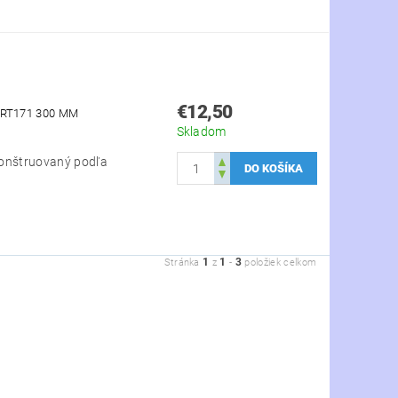
€12,50
RT171 300 MM
Skladom
konštruovaný podľa
1
1
3
Stránka
z
-
položiek celkom