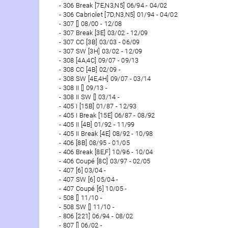
306 Break [7E,N3,N5] 06/94 - 04/02
306 Cabriolet [7D,N3,N5] 01/94 - 04/02
307 [] 08/00 - 12/08
307 Break [3E] 03/02 - 12/09
307 CC [3B] 03/03 - 06/09
307 SW [3H] 03/02 - 12/09
308 [4A,4C] 09/07 - 09/13
308 CC [4B] 02/09 -
308 SW [4E,4H] 09/07 - 03/14
308 II [] 09/13 -
308 II SW [] 03/14 -
405 I [15B] 01/87 - 12/93
405 I Break [15E] 06/87 - 08/92
405 II [4B] 01/92 - 11/99
405 II Break [4E] 08/92 - 10/98
406 [8B] 08/95 - 01/05
406 Break [8E,F] 10/96 - 10/04
406 Coupé [8C] 03/97 - 02/05
407 [6] 03/04 -
407 SW [6] 05/04 -
407 Coupé [6] 10/05 -
508 [] 11/10 -
508 SW [] 11/10 -
806 [221] 06/94 - 08/02
807 [] 06/02 -