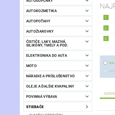
AUTODOPLNKY
NAJ
AUTOKOZMETIKA
1.
AUTOPOŤAHY
2.
AUTOŽIAROVKY
3.
ČISTIČE, LAKY, MAZIVÁ,
SILIKÓNY, TMELY A POD.
ELEKTRONIKA DO AUTA
NA 
MOTO
AKC
NÁRADIE A PRÍSLUŠENSTVO
OLEJE A ĎALŠIE KVAPALINY
ODPOR
POVINNÁ VÝBAVA
STIERAČE