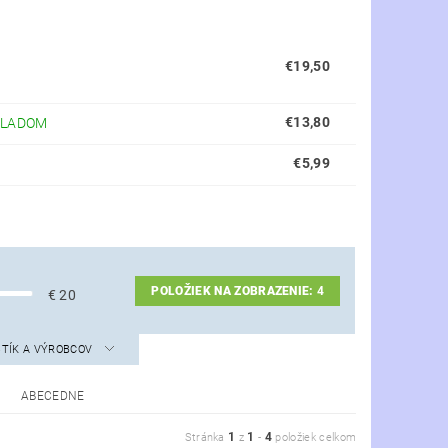
€19,50
€13,80
KLADOM
€5,99
POLOŽIEK NA ZOBRAZENIE:
4
€
20
STÍK A VÝROBCOV
ABECEDNE
1
1
4
Stránka
z
-
položiek celkom