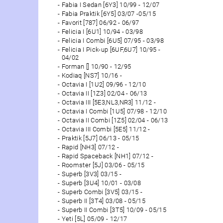
Fabia I Sedan [6Y3] 10/99 - 12/07
Fabia Praktik [6Y5] 03/07 -05/15
Favorit [787] 06/92 - 06/97
Felicia I [6U1] 10/94 - 03/98
Felicia I Combi [6U5] 07/95 - 03/98
Felicia I Pick-up [6UF,6U7] 10/95 -
04/02
Forman [] 10/90 - 12/95
Kodiaq [NS7] 10/16 -
Octavia I [1U2] 09/96 - 12/10
Octavia II [1Z3] 02/04 - 06/13
Octavia III [5E3,NL3,NR3] 11/12 -
Octavia I Combi [1U5] 07/98 - 12/10
Octavia II Combi [1Z5] 02/04 - 06/13
Octavia III Combi [5E5] 11/12 -
Praktik [5J7] 06/13 - 05/15
Rapid [NH3] 07/12 -
Rapid Spaceback [NH1] 07/12 -
Roomster [5J] 03/06 - 05/15
Superb [3V3] 03/15 -
Superb [3U4] 10/01 - 03/08
Superb Combi [3V5] 03/15 -
Superb II [3T4] 03/08 - 05/15
Superb II Combi [3T5] 10/09 - 05/15
Yeti [5L] 05/09 - 12/17