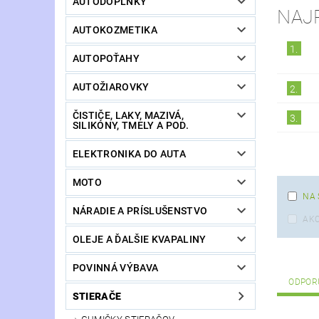
AUTODOPLNKY
NAJ
AUTOKOZMETIKA
1.
AUTOPOŤAHY
AUTOŽIAROVKY
2.
ČISTIČE, LAKY, MAZIVÁ,
3.
SILIKÓNY, TMELY A POD.
ELEKTRONIKA DO AUTA
MOTO
NA 
NÁRADIE A PRÍSLUŠENSTVO
AKC
OLEJE A ĎALŠIE KVAPALINY
POVINNÁ VÝBAVA
ODPOR
STIERAČE