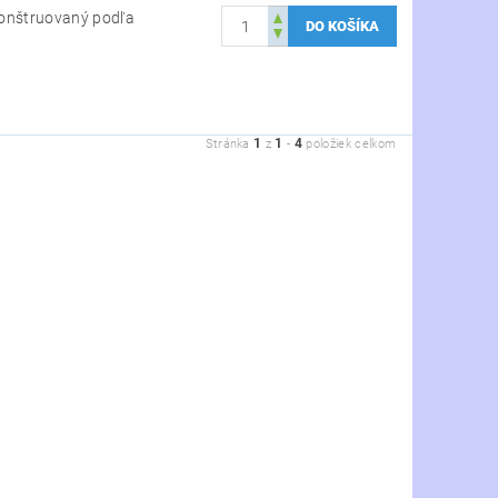
konštruovaný podľa
1
1
4
Stránka
z
-
položiek celkom