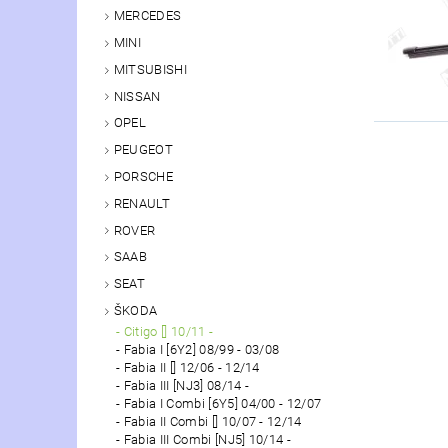
MERCEDES
MINI
MITSUBISHI
NISSAN
OPEL
PEUGEOT
PORSCHE
RENAULT
ROVER
SAAB
SEAT
ŠKODA
Citigo [] 10/11 -
Fabia I [6Y2] 08/99 - 03/08
Fabia II [] 12/06 - 12/14
Fabia III [NJ3] 08/14 -
Fabia I Combi [6Y5] 04/00 - 12/07
Fabia II Combi [] 10/07 - 12/14
Fabia III Combi [NJ5] 10/14 -