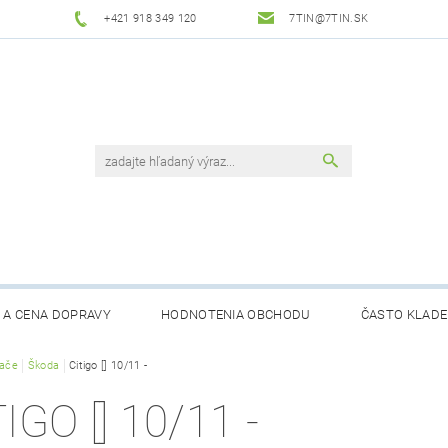
+421 918 349 120
7TIN@7TIN.SK
 A CENA DOPRAVY
HODNOTENIA OBCHODU
ČASTO KLADE
rače
Škoda
Citigo [] 10/11 -
IGO [] 10/11 -