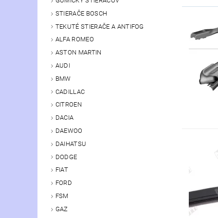
GUMIČKY STIERAČOV
STIERAČE BOSCH
TEKUTÉ STIERAČE A ANTIFOG
ALFA ROMEO
ASTON MARTIN
AUDI
BMW
CADILLAC
CITROEN
DACIA
DAEWOO
DAIHATSU
DODGE
FIAT
FORD
FSM
GAZ