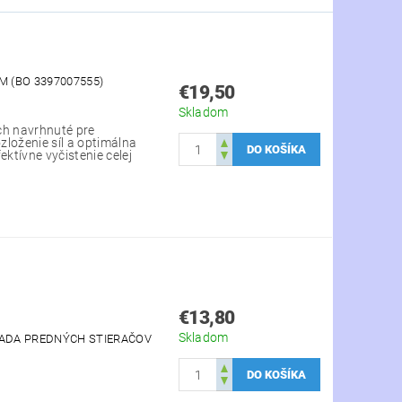
M (BO 3397007555)
€19,50
Skladom
ch navrhnuté pre
zloženie síl a optimálna
ktívne vyčistenie celej
€13,80
Skladom
 SADA PREDNÝCH STIERAČOV