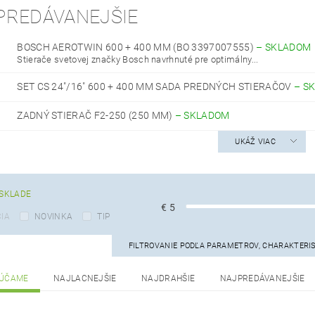
PREDÁVANEJŠIE
BOSCH AEROTWIN 600 + 400 MM (BO 3397007555)
–
SKLADOM
Stierače svetovej značky Bosch navrhnuté pre optimálny...
SET CS 24"/16" 600 + 400 MM SADA PREDNÝCH STIERAČOV
–
S
ZADNÝ STIERAČ F2-250 (250 MM)
–
SKLADOM
UKÁŽ VIAC
SKLADE
€
5
IA
NOVINKA
TIP
FILTROVANIE PODĽA PARAMETROV, CHARAKTERI
ÚČAME
NAJLACNEJŠIE
NAJDRAHŠIE
NAJPREDÁVANEJŠIE