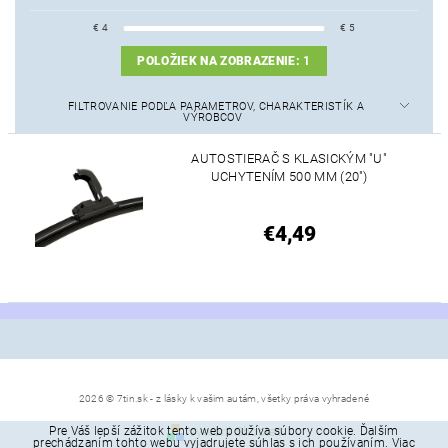
€
4
€
5
POLOŽIEK NA ZOBRAZENIE:
1
FILTROVANIE PODĽA PARAMETROV, CHARAKTERISTÍK A
VÝROBCOV
AUTOSTIERAČ S KLASICKÝM "U"
UCHYTENÍM 500 MM (20")
€4,49
2026 © 7tin.sk - z lásky k vašim autám, všetky práva vyhradené
Pre Váš lepší zážitok tento web používa súbory cookie. Ďalším
Vytvoril Shoptet
prechádzaním tohto webu vyjadrujete súhlas s ich používaním. Viac