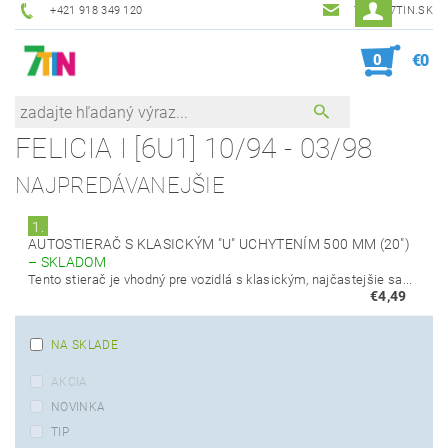
+421 918 349 120
7TIN@7TIN.SK
0
€0
FELICIA I [6U1] 10/94 - 03/98
NAJPREDÁVANEJŠIE
1.
AUTOSTIERAČ S KLASICKÝM "U" UCHYTENÍM 500 MM (20")
–
SKLADOM
Tento stierač je vhodný pre vozidlá s klasickým, najčastejšie sa...
€4,49
NA SKLADE
AKCIA
NOVINKA
TIP