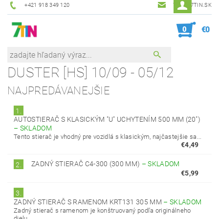
+421 918 349 120
7TIN@7TIN.SK
0
€0
DUSTER [HS] 10/09 - 05/12
NAJPREDÁVANEJŠIE
1.
AUTOSTIERAČ S KLASICKÝM "U" UCHYTENÍM 500 MM (20")
–
SKLADOM
Tento stierač je vhodný pre vozidlá s klasickým, najčastejšie sa...
€4,49
ZADNÝ STIERAČ C4-300 (300 MM)
–
SKLADOM
2.
€5,99
3.
ZADNÝ STIERAČ S RAMENOM KRT131 305 MM
–
SKLADOM
Zadný stierač s ramenom je konštruovaný podľa originálneho
dielu.