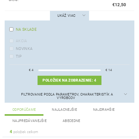
€12,50
UKÁŽ VIAC
NA SKLADE
AKCIA
NOVINKA
TIP
€
4
€
14
POLOŽIEK NA ZOBRAZENIE:
4
FILTROVANIE PODĽA PARAMETROV, CHARAKTERISTÍK A
VÝROBCOV
ODPORÚČAME
NAJLACNEJŠIE
NAJDRAHŠIE
NAJPREDÁVANEJŠIE
ABECEDNE
4
položiek celkom