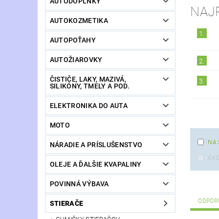
AUTODOPLNKY
NAJ
AUTOKOZMETIKA
1.
AUTOPOŤAHY
AUTOŽIAROVKY
2.
ČISTIČE, LAKY, MAZIVÁ,
3.
SILIKÓNY, TMELY A POD.
ELEKTRONIKA DO AUTA
MOTO
NA 
NÁRADIE A PRÍSLUŠENSTVO
AKC
OLEJE A ĎALŠIE KVAPALINY
POVINNÁ VÝBAVA
ODPOR
STIERAČE