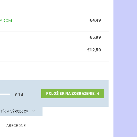
€4,49
LADOM
€5,99
€12,50
POLOŽIEK NA ZOBRAZENIE:
4
€
14
STÍK A VÝROBCOV
ABECEDNE