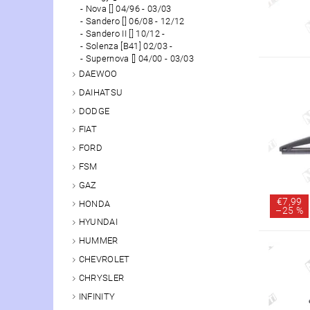
Nova [] 04/96 - 03/03
Sandero [] 06/08 - 12/12
Sandero II [] 10/12 -
Solenza [B41] 02/03 -
Supernova [] 04/00 - 03/03
DAEWOO
DAIHATSU
DODGE
FIAT
FORD
FSM
GAZ
€7,99
HONDA
–
25 %
HYUNDAI
HUMMER
CHEVROLET
CHRYSLER
INFINITY