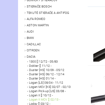
GUMIČKY STIERAČOV
STIERAČE BOSCH
TEKUTÉ STIERAČE A ANTIFOG
ALFA ROMEO
ASTON MARTIN
AUDI
BMW
CADILLAC
CITROEN
DACIA
1300 [] 12/72 - 05/83
Dokker [] 11/12 -
Duster [HS] 10/09 - 05/12
Duster [HS] 06/12 - 12/14
Duster [HS] 01/14 -
Logan [LS] 08/04 - 11/12
Logan MCV [KS] 02/07 - 02/13
Logan Pick-up [US] 03/08 -
Logan II [] 10/12 -
Logan II MCV [] 02/13 -
Lodgy [] 03/12 -