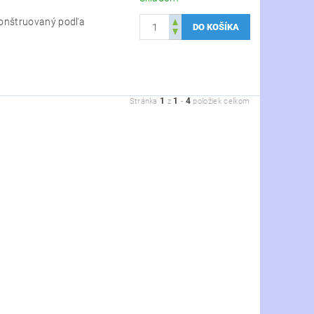
konštruovaný podľa
1
1
4
Stránka
z
-
položiek celkom