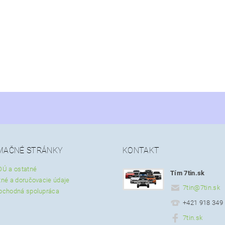
MAČNÉ STRÁNKY
KONTAKT
OÚ a ostatné
Tím 7tin.sk
tné a doručovacie údaje
7tin
@
7tin.sk
bchodná spolupráca
+421 918 349
7tin.sk