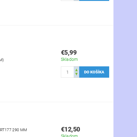
€5,99
Skladom
M)
€12,50
RT177 290 MM
Skladom