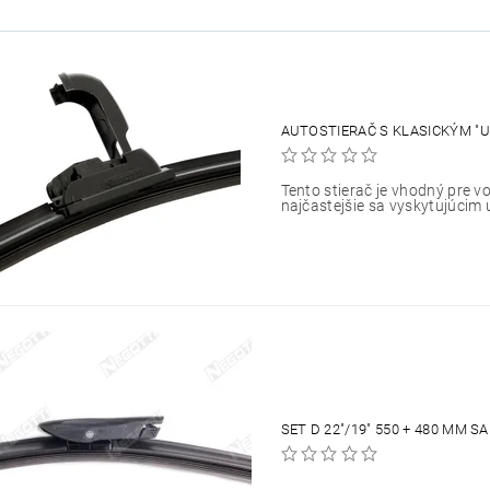
AUTOSTIERAČ S KLASICKÝM "U
Tento stierač je vhodný pre vo
najčastejšie sa vyskytujúcim 
SET D 22"/19" 550 + 480 MM 