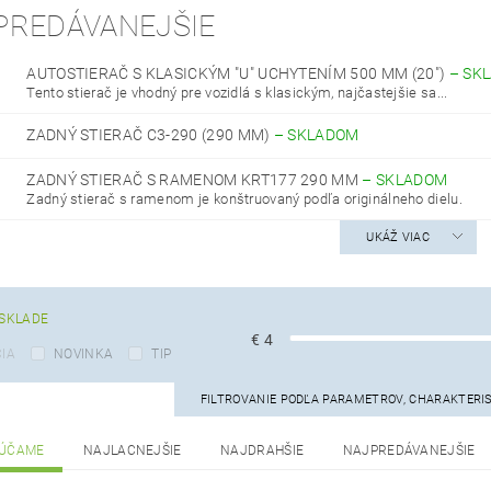
PREDÁVANEJŠIE
AUTOSTIERAČ S KLASICKÝM "U" UCHYTENÍM 500 MM (20")
–
SK
Tento stierač je vhodný pre vozidlá s klasickým, najčastejšie sa...
ZADNÝ STIERAČ C3-290 (290 MM)
–
SKLADOM
ZADNÝ STIERAČ S RAMENOM KRT177 290 MM
–
SKLADOM
Zadný stierač s ramenom je konštruovaný podľa originálneho dielu.
UKÁŽ VIAC
SKLADE
€
4
IA
NOVINKA
TIP
FILTROVANIE PODĽA PARAMETROV, CHARAKTERI
ÚČAME
NAJLACNEJŠIE
NAJDRAHŠIE
NAJPREDÁVANEJŠIE