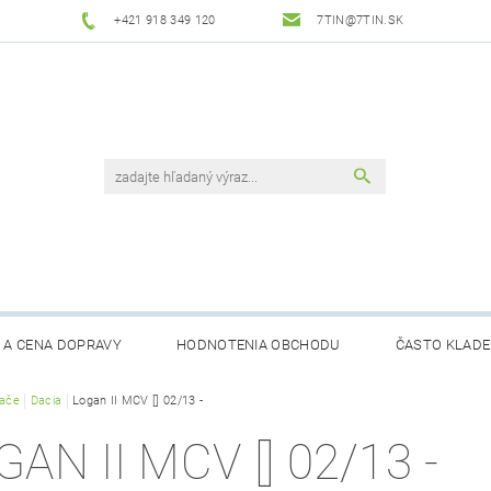
+421 918 349 120
7TIN@7TIN.SK
 A CENA DOPRAVY
HODNOTENIA OBCHODU
ČASTO KLADE
rače
Dacia
Logan II MCV [] 02/13 -
GAN II MCV [] 02/13 -