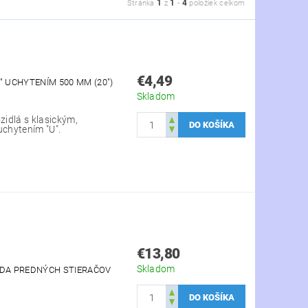
1
1
4
Stránka
z
-
položiek celkom
€4,49
" UCHYTENÍM 500 MM (20")
Skladom
zidlá s klasickým,
uchytením "U".
€13,80
Skladom
SADA PREDNÝCH STIERAČOV