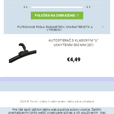
€
4
€
5
POLOŽIEK NA ZOBRAZENIE:
1
FILTROVANIE PODĽA PARAMETROV, CHARAKTERISTÍK A
VÝROBCOV
AUTOSTIERAČ S KLASICKÝM "U"
UCHYTENÍM 500 MM (20")
€4,49
2026 © 7tin.sk - z lásky k vašim autám, všetky práva vyhradené
Pre Váš lepší zážitok tento web používa súbory cookie. Ďalším
Vytvoril Shoptet
prechádzaním tohto webu vyjadrujete súhlas s ich používaním. Viac