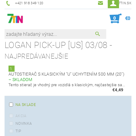
+421 918 349 120
7TIN@7TIN.SK
0
€0
LOGAN PICK-UP [US] 03/08 -
NAJPREDÁVANEJŠIE
1.
AUTOSTIERAČ S KLASICKÝM "U" UCHYTENÍM 500 MM (20")
–
SKLADOM
Tento stierač je vhodný pre vozidlá s klasickým, najčastejšie sa...
€4,49
NA SKLADE
AKCIA
NOVINKA
TIP