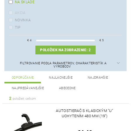
NA SKLADE
AKCIA
NOVINKA
TIP
€
4
€
5
POLOŽIEK NA ZOBRAZENIE:
2
FILTROVANIE PODĽA PARAMETROV, CHARAKTERISTÍK A
VÝROBCOV
ODPORÚČAME
NAJLACNEJŠIE
NAJDRAHŠIE
NAJPREDÁVANEJŠIE
ABECEDNE
2
položiek celkom
AUTOSTIERAČ S KLASICKÝM "U"
UCHYTENÍM 480 MM (19")