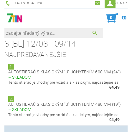
+421 918 349 120
7TIN@7TIN.SK
0
€0
3 [BL] 12/08 - 09/14
NAJPREDÁVANEJŠIE
1.
AUTOSTIERAČ S KLASICKÝM "U" UCHYTENÍM 600 MM (24")
–
SKLADOM
Tento stierač je vhodný pre vozidlá s klasickým, najčastejšie sa...
€4,49
2.
AUTOSTIERAČ S KLASICKÝM "U" UCHYTENÍM 480 MM (19")
–
SKLADOM
Tento stierač je vhodný pre vozidlá s klasickým, najčastejšie sa...
€4,49