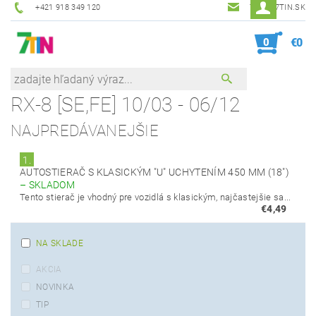
+421 918 349 120
7TIN@7TIN.SK
0
€0
RX-8 [SE,FE] 10/03 - 06/12
NAJPREDÁVANEJŠIE
1.
AUTOSTIERAČ S KLASICKÝM "U" UCHYTENÍM 450 MM (18")
–
SKLADOM
Tento stierač je vhodný pre vozidlá s klasickým, najčastejšie sa...
€4,49
NA SKLADE
AKCIA
NOVINKA
TIP