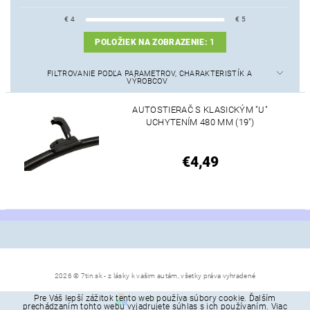
€
4
€
5
POLOŽIEK NA ZOBRAZENIE:
1
FILTROVANIE PODĽA PARAMETROV, CHARAKTERISTÍK A
VÝROBCOV
AUTOSTIERAČ S KLASICKÝM "U"
UCHYTENÍM 480 MM (19")
€4,49
2026 © 7tin.sk - z lásky k vašim autám, všetky práva vyhradené
Pre Váš lepší zážitok tento web používa súbory cookie. Ďalším
Vytvoril Shoptet
prechádzaním tohto webu vyjadrujete súhlas s ich používaním. Viac