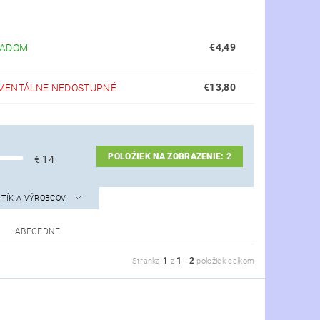
€4,49
LADOM
€13,80
MENTÁLNE NEDOSTUPNÉ
POLOŽIEK NA ZOBRAZENIE:
2
€
14
STÍK A VÝROBCOV
ABECEDNE
1
1
2
Stránka
z
-
položiek celkom