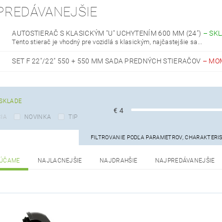
PREDÁVANEJŠIE
AUTOSTIERAČ S KLASICKÝM "U" UCHYTENÍM 600 MM (24")
–
SK
Tento stierač je vhodný pre vozidlá s klasickým, najčastejšie sa...
SET F 22"/22" 550 + 550 MM SADA PREDNÝCH STIERAČOV
–
MO
SKLADE
€
4
IA
NOVINKA
TIP
FILTROVANIE PODĽA PARAMETROV, CHARAKTERI
ÚČAME
NAJLACNEJŠIE
NAJDRAHŠIE
NAJPREDÁVANEJŠIE