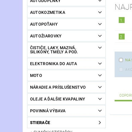
AUTODOPLNKY
NAJ
AUTOKOZMETIKA
1.
AUTOPOŤAHY
AUTOŽIAROVKY
2.
ČISTIČE, LAKY, MAZIVÁ,
SILIKÓNY, TMELY A POD.
NA 
ELEKTRONIKA DO AUTA
AKC
MOTO
NÁRADIE A PRÍSLUŠENSTVO
ODPOR
OLEJE A ĎALŠIE KVAPALINY
POVINNÁ VÝBAVA
STIERAČE