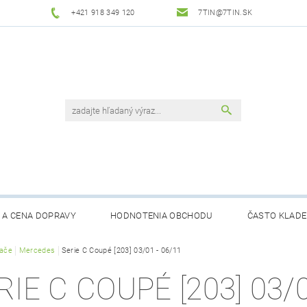
+421 918 349 120
7TIN@7TIN.SK
 A CENA DOPRAVY
HODNOTENIA OBCHODU
ČASTO KLADE
rače
Mercedes
Serie C Coupé [203] 03/01 - 06/11
RIE C COUPÉ [203] 03/0