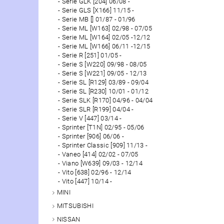
Serie GLK [204] 06/08 -
Serie GLS [X166] 11/15 -
Serie MB [] 01/87 - 01/96
Serie ML [W163] 02/98 - 07/05
Serie ML [W164] 02/05 -12/12
Serie ML [W166] 06/11 -12/15
Serie R [251] 01/05 -
Serie S [W220] 09/98 - 08/05
Serie S [W221] 09/05 - 12/13
Serie SL [R129] 03/89 - 09/04
Serie SL [R230] 10/01 - 01/12
Serie SLK [R170] 04/96 - 04/04
Serie SLR [R199] 04/04 -
Serie V [447] 03/14 -
Sprinter [T1N] 02/95 - 05/06
Sprinter [906] 06/06 -
Sprinter Classic [909] 11/13 -
Vaneo [414] 02/02 - 07/05
Viano [W639] 09/03 - 12/14
Vito [638] 02/96 - 12/14
Vito [447] 10/14 -
MINI
MITSUBISHI
NISSAN