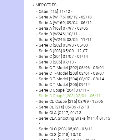
MERCEDES
Citan [415] 11/12 -
Serie A [W176] 06/12 - 02/18
Serie A [W169] 09/04 - 06/12
Seria A [168] 07/97 - 08/05
Serie B [W246] 10/11 -
Serie B [W245] 03/05 - 11/11
Serie C [202] 03/93 - 05/00
Serie C [203] 05/00 - 12-07
Serie C [204] 01/07 - 01/14
Serie C [205] 07/13 -
Serie C T-Model [202] 06/96 - 03/01
Serie C T-Model [203] 03/01 - 08/07
Serie C T-Model [204] 08/07 - 08/14
Serie C T-Model [205] 09/14 -
Serie C Coupé [204] 01/11 -
Serie C Coupé [203] 03/01 - 06/11
Serie CL Coupé [215] 03/99 - 12/06
Serie CL [216] 05/06 -12/13
Serie CLA [C117] 01/13 -
Serie CLA Shooting Brake [X117] 01/15
-
Serie CLC [203] 05/08 - 06/11
Serie CLS [C218] 10/10 -