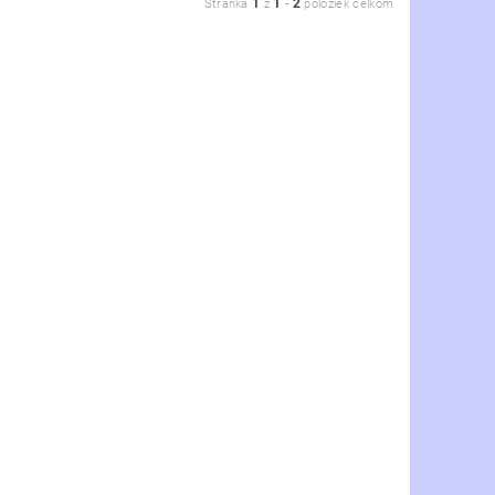
1
1
2
Stránka
z
-
položiek celkom