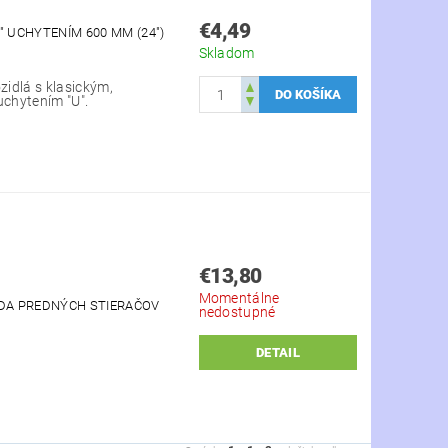
€4,49
" UCHYTENÍM 600 MM (24")
Skladom
zidlá s klasickým,
uchytením "U".
€13,80
Momentálne
SADA PREDNÝCH STIERAČOV
nedostupné
DETAIL