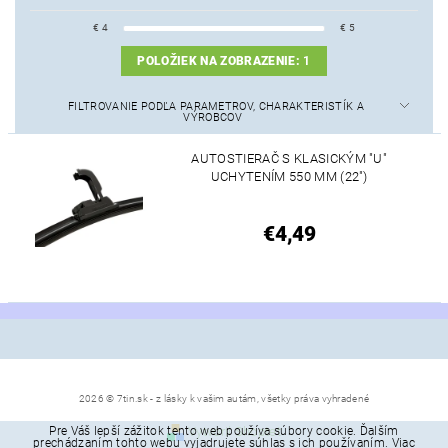
€
4
€
5
POLOŽIEK NA ZOBRAZENIE:
1
FILTROVANIE PODĽA PARAMETROV, CHARAKTERISTÍK A
VÝROBCOV
AUTOSTIERAČ S KLASICKÝM "U"
UCHYTENÍM 550 MM (22")
€4,49
2026 © 7tin.sk - z lásky k vašim autám, všetky práva vyhradené
Pre Váš lepší zážitok tento web používa súbory cookie. Ďalším
Vytvoril Shoptet
prechádzaním tohto webu vyjadrujete súhlas s ich používaním. Viac