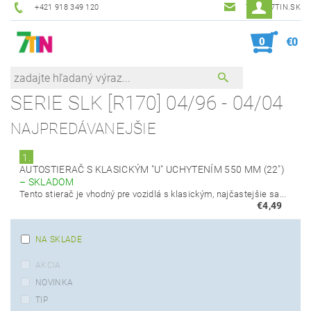
+421 918 349 120
7TIN@7TIN.SK
0
€0
SERIE SLK [R170] 04/96 - 04/04
NAJPREDÁVANEJŠIE
1.
AUTOSTIERAČ S KLASICKÝM "U" UCHYTENÍM 550 MM (22")
–
SKLADOM
Tento stierač je vhodný pre vozidlá s klasickým, najčastejšie sa...
€4,49
NA SKLADE
AKCIA
NOVINKA
TIP