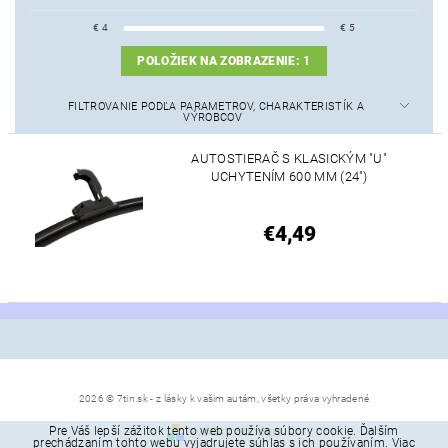
€
4
€
5
POLOŽIEK NA ZOBRAZENIE:
1
FILTROVANIE PODĽA PARAMETROV, CHARAKTERISTÍK A
VÝROBCOV
AUTOSTIERAČ S KLASICKÝM "U"
UCHYTENÍM 600 MM (24")
€4,49
2026 © 7tin.sk - z lásky k vašim autám, všetky práva vyhradené
Pre Váš lepší zážitok tento web používa súbory cookie. Ďalším
Vytvoril Shoptet
prechádzaním tohto webu vyjadrujete súhlas s ich používaním. Viac