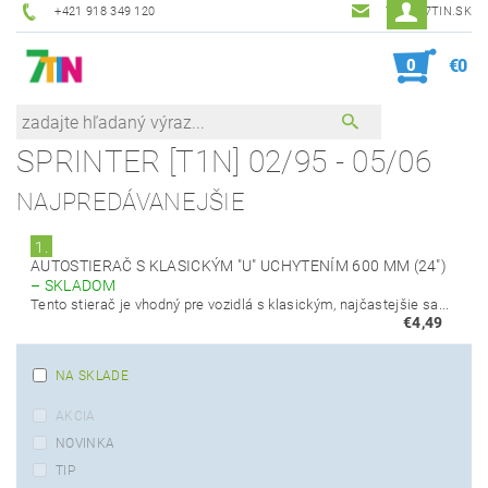
+421 918 349 120
7TIN@7TIN.SK
0
€0
SPRINTER [T1N] 02/95 - 05/06
NAJPREDÁVANEJŠIE
1.
AUTOSTIERAČ S KLASICKÝM "U" UCHYTENÍM 600 MM (24")
–
SKLADOM
Tento stierač je vhodný pre vozidlá s klasickým, najčastejšie sa...
€4,49
NA SKLADE
AKCIA
NOVINKA
TIP