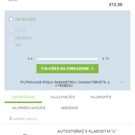
€12,50
NA SKLADE
AKCIA
NOVINKA
TIP
€
4
€
13
POLOŽIEK NA ZOBRAZENIE:
3
FILTROVANIE PODĽA PARAMETROV, CHARAKTERISTÍK A
VÝROBCOV
ODPORÚČAME
NAJLACNEJŠIE
NAJDRAHŠIE
NAJPREDÁVANEJŠIE
ABECEDNE
3
položiek celkom
AUTOSTIERAČ S KLASICKÝM "U"