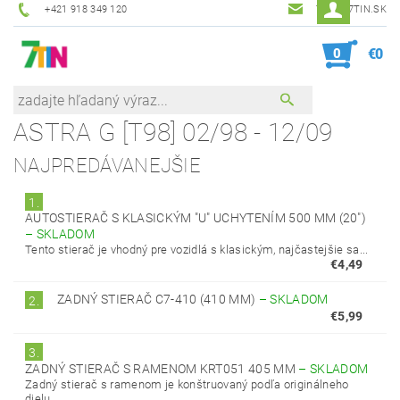
+421 918 349 120
7TIN@7TIN.SK
0
€0
ASTRA G [T98] 02/98 - 12/09
NAJPREDÁVANEJŠIE
1.
AUTOSTIERAČ S KLASICKÝM "U" UCHYTENÍM 500 MM (20")
–
SKLADOM
Tento stierač je vhodný pre vozidlá s klasickým, najčastejšie sa...
€4,49
ZADNÝ STIERAČ C7-410 (410 MM)
–
SKLADOM
2.
€5,99
3.
ZADNÝ STIERAČ S RAMENOM KRT051 405 MM
–
SKLADOM
Zadný stierač s ramenom je konštruovaný podľa originálneho
dielu.