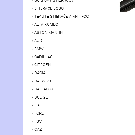
GUMIČKY STIERAČOV
STIERAČE BOSCH
TEKUTÉ STIERAČE A ANTIFOG
ALFA ROMEO
ASTON MARTIN
AUDI
BMW
CADILLAC
CITROEN
DACIA
DAEWOO
DAIHATSU
DODGE
FIAT
FORD
FSM
GAZ