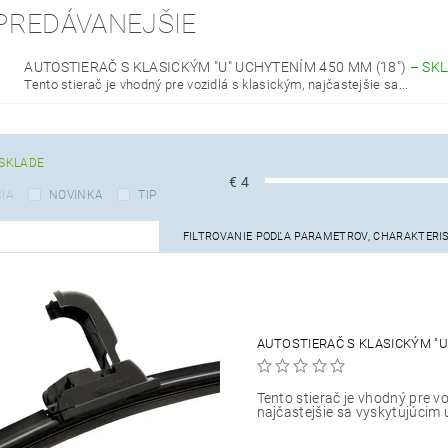
PREDÁVANEJŠIE
AUTOSTIERAČ S KLASICKÝM "U" UCHYTENÍM 450 MM (18")
–
SK
Tento stierač je vhodný pre vozidlá s klasickým, najčastejšie sa...
SKLADE
€
4
IA
NOVINKA
TIP
FILTROVANIE PODĽA PARAMETROV, CHARAKTERI
AUTOSTIERAČ S KLASICKÝM "U
Tento stierač je vhodný pre vo
najčastejšie sa vyskytujúcim 