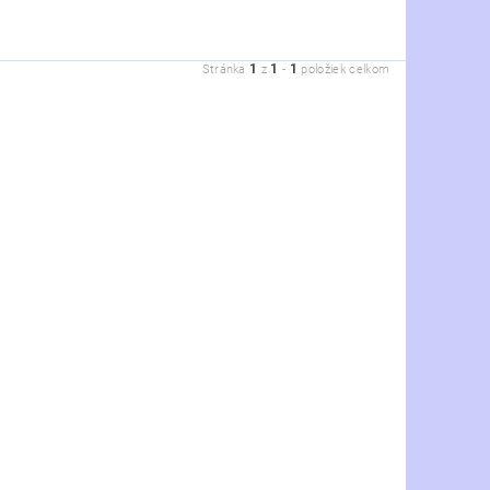
1
1
1
Stránka
z
-
položiek celkom