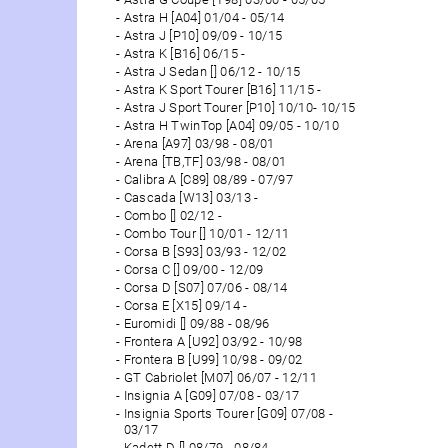
Astra H [A04] 01/04 - 05/14
Astra J [P10] 09/09 - 10/15
Astra K [B16] 06/15 -
Astra J Sedan [] 06/12 - 10/15
Astra K Sport Tourer [B16] 11/15 -
Astra J Sport Tourer [P10] 10/10- 10/15
Astra H TwinTop [A04] 09/05 - 10/10
Arena [A97] 03/98 - 08/01
Arena [TB,TF] 03/98 - 08/01
Calibra A [C89] 08/89 - 07/97
Cascada [W13] 03/13 -
Combo [] 02/12 -
Combo Tour [] 10/01 - 12/11
Corsa B [S93] 03/93 - 12/02
Corsa C [] 09/00 - 12/09
Corsa D [S07] 07/06 - 08/14
Corsa E [X15] 09/14 -
Euromidi [] 09/88 - 08/96
Frontera A [U92] 03/92 - 10/98
Frontera B [U99] 10/98 - 09/02
GT Cabriolet [M07] 06/07 - 12/11
Insignia A [G09] 07/08 - 03/17
Insignia Sports Tourer [G09] 07/08 -
03/17
Kadett D [] 08/79 - 08/84