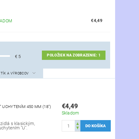
€4,49
LADOM
POLOŽIEK NA ZOBRAZENIE:
1
€
5
STÍK A VÝROBCOV
€4,49
" UCHYTENÍM 450 MM (18")
Skladom
zidlá s klasickým,
uchytením "U".