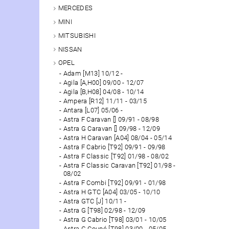
MERCEDES
MINI
MITSUBISHI
NISSAN
OPEL
Adam [M13] 10/12 -
Agila [A,H00] 09/00 - 12/07
Agila [B,H08] 04/08 - 10/14
Ampera [R12] 11/11 - 03/15
Antara [L07] 05/06 -
Astra F Caravan [] 09/91 - 08/98
Astra G Caravan [] 09/98 - 12/09
Astra H Caravan [A04] 08/04 - 05/14
Astra F Cabrio [T92] 09/91 - 09/98
Astra F Classic [T92] 01/98 - 08/02
Astra F Classic Caravan [T92] 01/98 -
08/02
Astra F Combi [T92] 09/91 - 01/98
Astra H GTC [A04] 03/05 - 10/10
Astra GTC [J] 10/11 -
Astra G [T98] 02/98 - 12/09
Astra G Cabrio [T98] 03/01 - 10/05
Astra G Coupé [T98] 03/00 - 05/05