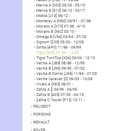
Meriva A [X03] 05/03 - 05/10
Meriva B [S10] 06/10 - 03/17
Mokka [J13] 06/12 -
Monterey A [M92] 08/91 - 07/98
Movano A [X70] 07/98 - 4/10
Movano B [X62] 05/10 -
Omega B [V94] 03/94 - 07/03
Signum [Z03] 05/03 - 12/08
Sintra [APV] 11/96 - 04/99
Tigra [S93] 07/94 - 12/00
Tigra TwinTop [X04] 06/04 - 12/10
Vectra A [J89] 08/88 - 12/95
Vectra B [J96] 09/95 - 07/02
Vectra B Combi [J96] 11/96 - 07/03
Vectra Caravan [C] 09/03 - 10/08
Vivaro A [X83] 08/01 -
Zafira A [] 04/99 - 06/05
Zafira B [A05] 07/05 - 04/15
Zafira C Tourer [P12] 10/11 -
PEUGEOT
PORSCHE
RENAULT
ROVER