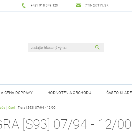
+421 918 349 120
7TIN@7TIN.SK
 A CENA DOPRAVY
HODNOTENIA OBCHODU
ČASTO KLADE
rače
Opel
Tigra [S93] 07/94 - 12/00
GRA [S93] 07/94 - 12/00