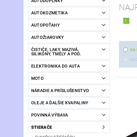
AUTODOPLNKY
NAJ
AUTOKOZMETIKA
1.
AUTOPOŤAHY
AUTOŽIAROVKY
ČISTIČE, LAKY, MAZIVÁ,
NA 
SILIKÓNY, TMELY A POD.
AKC
ELEKTRONIKA DO AUTA
MOTO
NÁRADIE A PRÍSLUŠENSTVO
OLEJE A ĎALŠIE KVAPALINY
POVINNÁ VÝBAVA
STIERAČE