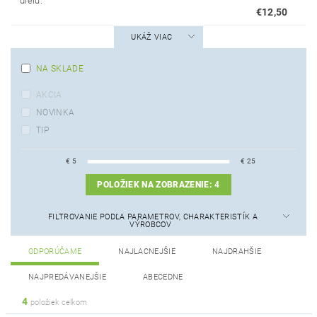
dielu.
€12,50
UKÁŽ VIAC
NA SKLADE
AKCIA
NOVINKA
TIP
€
5
€
25
POLOŽIEK NA ZOBRAZENIE:
4
FILTROVANIE PODĽA PARAMETROV, CHARAKTERISTÍK A
VÝROBCOV
ODPORÚČAME
NAJLACNEJŠIE
NAJDRAHŠIE
NAJPREDÁVANEJŠIE
ABECEDNE
4
položiek celkom