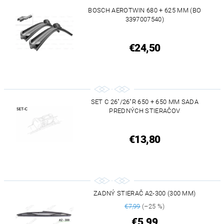
BOSCH AEROTWIN 680 + 625 MM (BO
3397007540)
€24,50
SET C 26"/26"R 650 + 650 MM SADA
PREDNÝCH STIERAČOV
€13,80
ZADNÝ STIERAČ A2-300 (300 MM)
€7,99
(–25 %)
€5,99