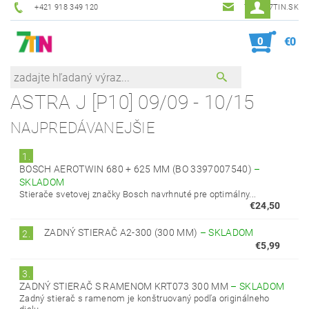
+421 918 349 120
7TIN@7TIN.SK
0
€0
ASTRA J [P10] 09/09 - 10/15
NAJPREDÁVANEJŠIE
1.
BOSCH AEROTWIN 680 + 625 MM (BO 3397007540)
–
SKLADOM
Stierače svetovej značky Bosch navrhnuté pre optimálny...
€24,50
ZADNÝ STIERAČ A2-300 (300 MM)
–
SKLADOM
2.
€5,99
3.
ZADNÝ STIERAČ S RAMENOM KRT073 300 MM
–
SKLADOM
Zadný stierač s ramenom je konštruovaný podľa originálneho