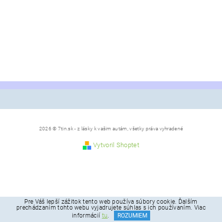
2026 © 7tin.sk - z lásky k vašim autám, všetky práva vyhradené
Vytvoril Shoptet
Pre Váš lepší zážitok tento web používa súbory cookie. Ďalším
prechádzaním tohto webu vyjadrujete súhlas s ich používaním. Viac
informácií
tu
.
ROZUMIEM