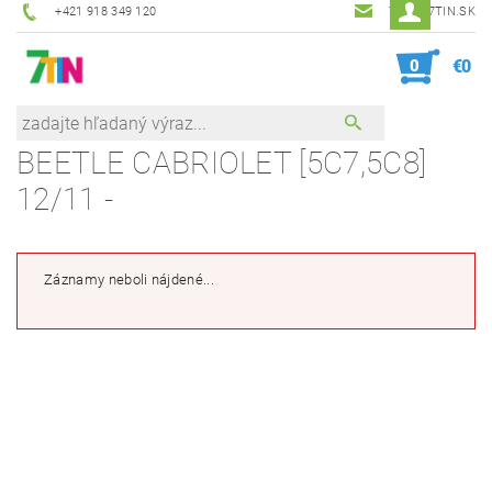
+421 918 349 120
7TIN@7TIN.SK
0
€0
BEETLE CABRIOLET [5C7,5C8]
12/11 -
Záznamy neboli nájdené...